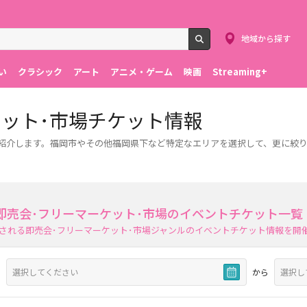
地域から探す
検索
い
クラシック
アート
アニメ・ゲーム
映画
Streaming+
ケット･市場チケット情報
ご紹介します。福岡市やその他福岡県下など特定なエリアを選択して、更に絞
即売会･フリーマーケット･市場のイベントチケット一覧
される即売会･フリーマーケット･市場ジャンルのイベントチケット情報を開
から