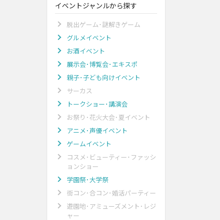
イベントジャンルから探す
脱出ゲーム･謎解きゲーム
グルメイベント
お酒イベント
展示会･博覧会･エキスポ
親子･子ども向けイベント
サーカス
トークショー･講演会
お祭り･花火大会･夏イベント
アニメ･声優イベント
ゲームイベント
コスメ･ビューティー･ファッシ
ョンショー
学園祭･大学祭
街コン･合コン･婚活パーティー
遊園地･アミューズメント･レジ
ャー