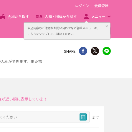
ログイン
会員登録
会場から探す
人物・団体から探す
メニュー
閉じる
申込内容のご確認やお問い合わせなど各種メニューは、
主催者向け販売サービス
こちらをタップしてご確認ください
シェア
Twitter
line
SHARE
り込みができます。また福
催が近い順に表示しています
まで