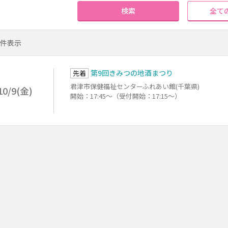
検索
全て
1件表示
第9回きみつの地酒まつり
先着
君津市保健福祉センターふれあい館(千葉県)
10/9(金)
開始：17:45～（受付開始：17:15～）