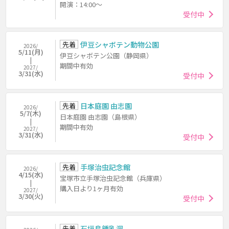
開演：14:00～
受付中
先着
伊豆シャボテン動物公園
2026/
5/11(月)
伊豆シャボテン公園（静岡県）
期間中有効
2027/
3/31(水)
受付中
先着
日本庭園 由志園
2026/
5/7(木)
日本庭園 由志園（島根県）
期間中有効
2027/
3/31(水)
受付中
先着
手塚治虫記念館
2026/
4/15(水)
宝塚市立手塚治虫記念館（兵庫県）
購入日より1ヶ月有効
2027/
3/30(火)
受付中
先着
石垣島鍾乳洞