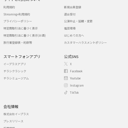
利用規約
新規会員登録
Streaming+利用規約
退会受付
プライバシーポリシー
公演中止・延期・変更
特定商取引法に基づく表示
推奨環境
特定商取引法に基づく表示(お酒)
はじめての方へ
旅行業登録表・約款等
カスタマーハラスメントポリシー
スマートフォンアプリ
公式SNS
イープラスアプリ
X
チラシクラシック
Facebook
チラシミュージアム
Youtube
Instagram
TikTok
会社情報
株式会社イープラス
プレスリリース