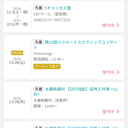
先着
5チャン大人塾
2026/
11/3(火・祝)
CBCホール（愛知県）
2026/11/3～2027/2/11
2027/
2/11(木・祝)
受付中
先着
第32回リクルートスカラシップコンサー
ト
Streaming+
配信開始：13:45～
2026/
12/26(土)
アーカイブあり
受付中
先着
太秦映画村 【日付指定】前売入村券 <12
月>
2026/
太秦映画村（京都府）
12/28(月)
開場：10:00～
受付中