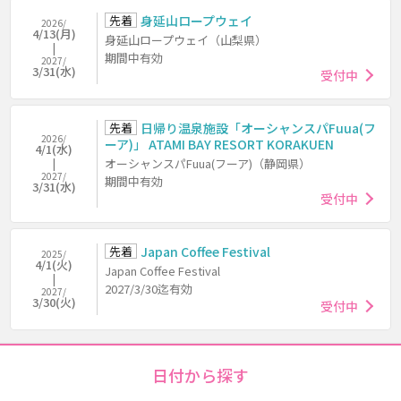
先着
身延山ロープウェイ
2026/
4/13(月)
身延山ロープウェイ（山梨県）
期間中有効
2027/
3/31(水)
受付中
先着
日帰り温泉施設「オーシャンスパFuua(フ
2026/
ーア)」 ATAMI BAY RESORT KORAKUEN
4/1(水)
オーシャンスパFuua(フーア)（静岡県）
2027/
期間中有効
3/31(水)
受付中
先着
Japan Coffee Festival
2025/
4/1(火)
Japan Coffee Festival
2027/3/30迄有効
2027/
3/30(火)
受付中
日付から探す