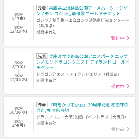
先着
兵庫県立淡路島公園アニメパーク ニジゲ
ンノモリ ゴジラ迎撃作戦 ゴールドチケット
2026/
8/7(金)
ゴジラ迎撃作戦～国立ゴジラ淡路島研究センター～
（兵庫県）
2026/
12/31(木)
期間中有効
受付中
先着
兵庫県立淡路島公園アニメパーク ニジゲ
ンノモリ ドラゴンクエスト アイランド ゴールド
2026/
8/7(金)
チケット
ドラゴンクエスト アイランドエリア（兵庫県）
2026/
12/31(木)
期間中有効
受付中
先着
『時をかける少女』20周年記念 細田守の
2026/
原点/展 大阪会場
10/28(水)
グランフロント大阪(北館) イベントラボ（大阪府）
2027/
期間中有効
1/4(月)
受付前