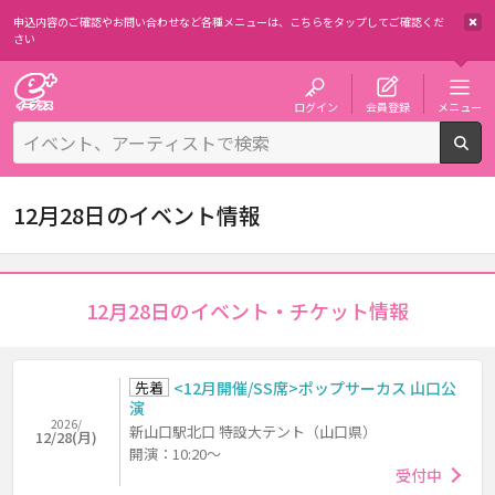
申込内容のご確認やお問い合わせなど各種メニューは、
こちらをタップしてご確認くだ
さい
チケット予約・購入・販売のイープラス
ログイン
会員登録
メニュー
検
12月28日のイベント情報
12月28日のイベント・チケット情報
先着
<12月開催/SS席>ポップサーカス 山口公
演
2026/
新山口駅北口 特設大テント（山口県）
12/28(月)
開演：10:20～
受付中