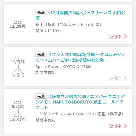
先着
<12月開催/SS席>ポップサーカス 山口公
演
2026/
新山口駅北口 特設大テント（山口県）
12/28(月)
開演：13:10～
受付中
先着
サクラ大戦30周年記念展 ～夢はよみがえ
2026/
る～ <12/7～1/4>指定期間中有効券
12/7(月)
Space Galleria KYOTO（京都府）
2027/
期間中有効
1/4(月)
受付前
先着
兵庫県立淡路島公園アニメパーク ニジゲ
ンノモリ NARUTO&BORUTO 忍里 ゴールドチ
2026/
8/7(金)
ケット
ニジゲンノモリ NARUTO&BORUTO忍里（兵庫県）
2026/
12/31(木)
期間中有効
受付中