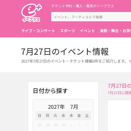
チケット予約・購入・販売のイープラス
ライブ・コンサート
スポーツ
イベント
演劇・舞台・お笑
7月27日のイベント情報
2027年7月27日のイベント・チケット情報0件をご紹介しま
7月27
日付から探す
7月27日に
2027
7月
日
月
火
水
木
金
土
27
28
29
30
1
2
3