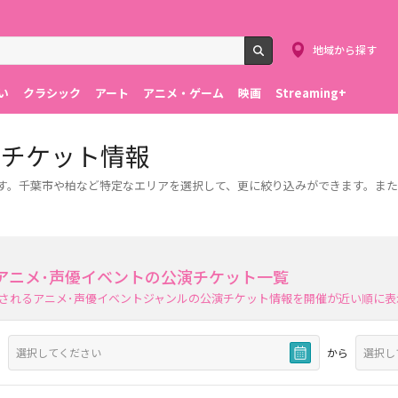
地域から探す
検索
い
クラシック
アート
アニメ・ゲーム
映画
Streaming+
トチケット情報
ます。千葉市や柏など特定なエリアを選択して、更に絞り込みができます。ま
アニメ･声優イベントの公演チケット一覧
されるアニメ･声優イベントジャンルの公演チケット情報を開催が近い順に表
から