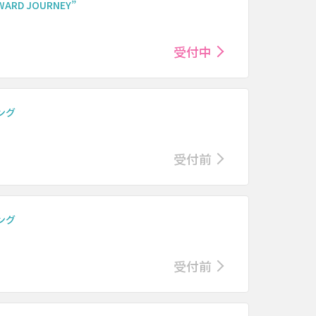
ARD JOURNEY”
受付中
イング
受付前
イング
受付前