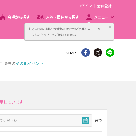
ログイン
会員登録
会場から探す
人物・団体から探す
メニュー
閉じる
申込内容のご確認やお問い合わせなど各種メニューは、
主催者向け販売サービス
こちらをタップしてご確認ください
シェア
Twitter
line
SHARE
た千葉県の
その他イベント
示しています
まで