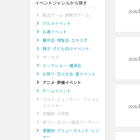
イベントジャンルから探す
2026/
脱出ゲーム･謎解きゲーム
グルメイベント
お酒イベント
展示会･博覧会･エキスポ
親子･子ども向けイベント
サーカス
2026/
トークショー･講演会
お祭り･花火大会･夏イベント
アニメ･声優イベント
ゲームイベント
コスメ･ビューティー･ファッシ
ョンショー
2026/
学園祭･大学祭
街コン･合コン･婚活パーティー
遊園地･アミューズメント･レジ
ャー