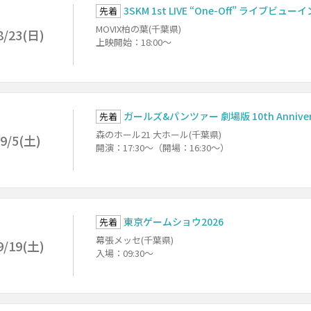
3SKM 1st LIVE “One-Off” ライブビュー
先着
MOVIX柏の葉(千葉県)
8/23(日)
上映開始：18:00～
ガールズ&パンツァー 劇場版 10th Anniv
先着
森のホール21 大ホール(千葉県)
9/5(土)
開演：17:30～（開場：16:30～）
東京ゲームショウ2026
先着
幕張メッセ(千葉県)
9/19(土)
入場：09:30～