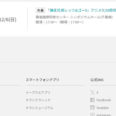
「爆走兄弟レッツ&ゴー!!」アニメ化30周
先着
幕張国際研修センター シンポジウムホール(千葉県)
12/6(日)
開演：17:30～（開場：17:00～）
スマートフォンアプリ
公式SNS
イープラスアプリ
X
チラシクラシック
Facebook
チラシミュージアム
Youtube
Instagram