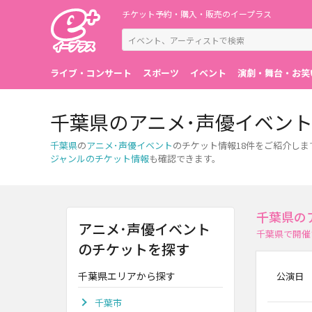
チケット予約・購入・販売のイープラス
ライブ・コンサート
スポーツ
イベント
演劇・舞台・お笑
千葉県のアニメ･声優イベン
千葉県
の
アニメ･声優イベント
のチケット情報18件をご紹介し
ジャンルのチケット情報
も確認できます。
千葉県の
アニメ･声優イベント
千葉県で開催
のチケットを探す
千葉県エリアから探す
公演日
千葉市