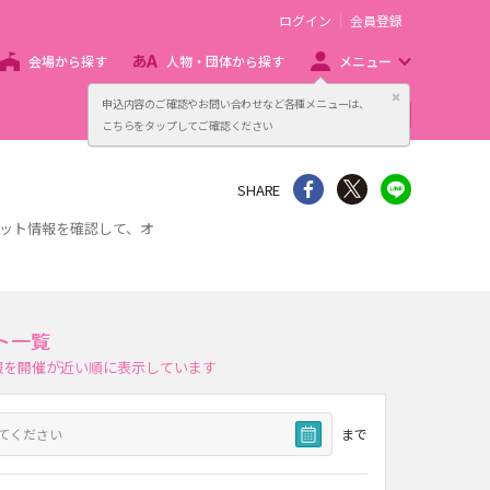
ログイン
会員登録
会場から探す
人物・団体から探す
メニュー
閉じる
申込内容のご確認やお問い合わせなど各種メニューは、
主催者向け販売サービス
こちらをタップしてご確認ください
シェア
Twitter
line
SHARE
ケット情報を確認して、オ
ト一覧
報を開催が近い順に表示しています
まで