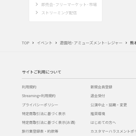
即売会･フリーマーケット･市場
ストリーミング配信
TOP
イベント
遊園地･アミューズメント･レジャー
熊
サイトご利用について
利用規約
新規会員登録
Streaming+利用規約
退会受付
プライバシーポリシー
公演中止・延期・変更
特定商取引法に基づく表示
推奨環境
特定商取引法に基づく表示(お酒)
はじめての方へ
旅行業登録表・約款等
カスタマーハラスメントポ