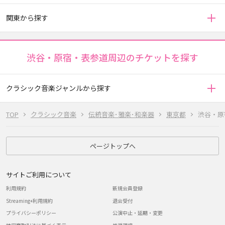
関東から探す
渋谷・原宿・表参道周辺のチケットを探す
クラシック音楽ジャンルから探す
TOP
クラシック音楽
伝統音楽･雅楽･和楽器
東京都
渋谷・原
ページトップへ
サイトご利用について
利用規約
新規会員登録
Streaming+利用規約
退会受付
プライバシーポリシー
公演中止・延期・変更