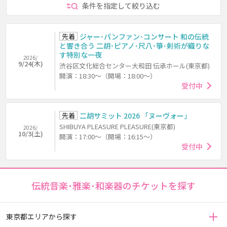
条件を指定して絞り込む
先着
ジャー･パンファン･コンサート 和の伝統
と響き合う 二胡･ピアノ･尺八･箏･剣術が織りな
す特別な一夜
2026/
9/24(木)
渋谷区文化総合センター大和田 伝承ホール(東京都)
開演：18:30～（開場：18:00～）
受付中
先着
二胡サミット 2026 「ヌーヴォー」
SHIBUYA PLEASURE PLEASURE(東京都)
2026/
10/3(土)
開演：17:00～（開場：16:15～）
受付中
伝統音楽･雅楽･和楽器のチケットを探す
東京都エリアから探す