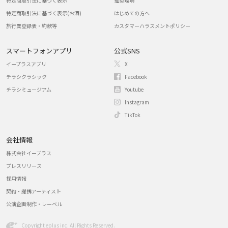
特定商取引法に基づく表示
推奨環境
特定商取引法に基づく表示(お酒)
はじめての方へ
旅行業登録表・約款等
カスタマーハラスメントポリシー
スマートフォンアプリ
公式SNS
イープラスアプリ
X
チラシクラシック
Facebook
チラシミュージアム
Youtube
Instagram
TikTok
会社情報
株式会社イープラス
プレスリリース
採用情報
契約・提携アーティスト
公演企画制作・レーベル
Copyright eplus inc. All Rights Reserved.