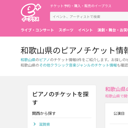
チケット予約・購入・販売のイープラス
ライブ・コンサート
スポーツ
イベント
演劇・舞台・お笑
和歌山県のピアノチケット情
和歌山県
の
ピアノ
のチケット情報0件をご紹介します。お探しの
和歌山県の
その他クラシック音楽ジャンルのチケット情報
も確認
和歌山県
ピアノのチケットを探
和歌山県で開
す
関西から探す
公演日
滋賀県