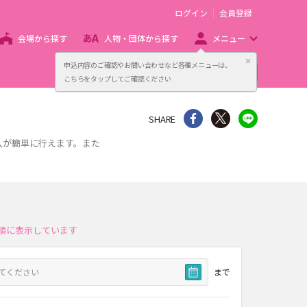
ログイン
会員登録
会場から探す
人物・団体から探す
メニュー
閉じる
申込内容のご確認やお問い合わせなど各種メニューは、
主催者向け販売サービス
こちらをタップしてご確認ください
シェア
Twitter
line
SHARE
入が簡単に行えます。また
順に表示しています
まで