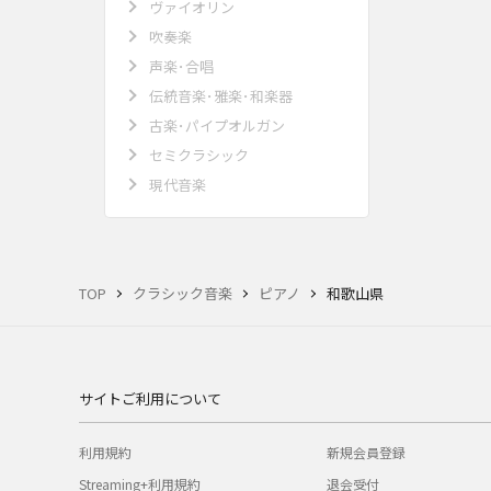
ヴァイオリン
吹奏楽
声楽･合唱
伝統音楽･雅楽･和楽器
古楽･パイプオルガン
セミクラシック
現代音楽
TOP
クラシック音楽
ピアノ
和歌山県
サイトご利用について
利用規約
新規会員登録
Streaming+利用規約
退会受付