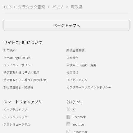
TOP
クラシック音楽
ピアノ
鳥取県
ページトップへ
サイトご利用について
利用規約
新規会員登録
Streaming+利用規約
退会受付
プライバシーポリシー
公演中止・延期・変更
特定商取引法に基づく表示
推奨環境
特定商取引法に基づく表示(お酒)
はじめての方へ
旅行業登録表・約款等
カスタマーハラスメントポリシー
スマートフォンアプリ
公式SNS
イープラスアプリ
X
チラシクラシック
Facebook
チラシミュージアム
Youtube
Instagram