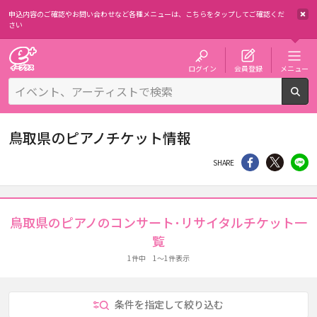
申込内容のご確認やお問い合わせなど各種メニューは、
こちらをタップしてご確認くだ
さい
チケット予約・購入・販売のイープラス
ログイン
会員登録
メニュー
検
鳥取県のピアノチケット情報
シェア
Twitter
li
SHARE
鳥取県のピアノのコンサート･リサイタルチケット一
覧
1件中 1～1件表示
条件を指定して絞り込む