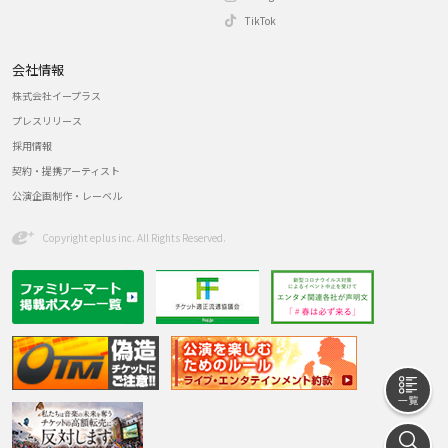
TikTok
会社情報
株式会社イープラス
プレスリリース
採用情報
契約・提携アーティスト
公演企画制作・レーベル
Copyright eplus inc. All Rights Reserved.
一
探