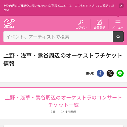
申込内容のご確認やお問い合わせなど各種メニューは、
こちらをタップしてご確認くだ
さい
チケット予約・購入・販売のイープラス
ログイン
会員登録
メニュー
検
上野・浅草・鶯谷周辺のオーケストラチケット
情報
シェア
Twitter
li
SHARE
上野・浅草・鶯谷周辺のオーケストラのコンサート
チケット一覧
1件中 1～1件表示