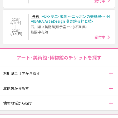
受付中
先着
巴水･夢二･暁斎 ～ニッポンの美紙展～ -H
2026/
AIBARA Art&Design 咲き誇る粋と技-
8/8(土)
石川県立美術館(展示室7～9)(石川県)
2026/
期間中有効
9/13(日)
受付中
アート･美術館･博物館のチケットを探す
石川県エリアから探す
北信越から探す
他の地域から探す