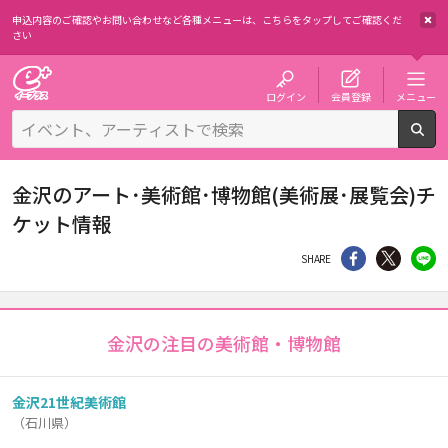
申込内容のご確認やお問い合わせなど各種メニューは、
こちらをタップしてご確認くだ
さい
チケット予約・購入・販売のイープラス
ログイン
会員登録
メニュー
検
金沢のアート･美術館･博物館(美術展･展覧会)チ
ケット情報
シェア
Twitter
li
SHARE
金沢の注目の美術館・博物館
金沢21世紀美術館
（石川県）