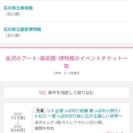
石川県立美術館
（石川県）
石川県立歴史博物館
（石川県）
金沢のアート･美術館･博物館のイベントチケット一
覧
2件中 1～2件表示
条件を指定して絞り込む
先着
リト@葉っぱ切り絵展 葉っぱの小旅行 i
2026/
n 石川 ～葉っぱの切り絵に広がる優しい世界～
7/17(金)
金沢エムザ 3階 カトレアサロン(石川県)
2026/
期間中有効
8/16(日)