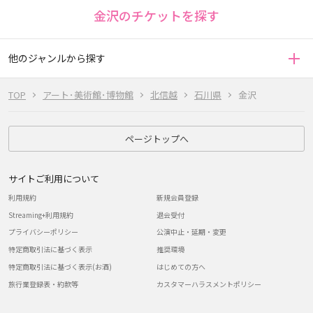
金沢のチケットを探す
他のジャンルから探す
TOP
アート･美術館･博物館
北信越
石川県
金沢
ページトップへ
サイトご利用について
利用規約
新規会員登録
Streaming+利用規約
退会受付
プライバシーポリシー
公演中止・延期・変更
特定商取引法に基づく表示
推奨環境
特定商取引法に基づく表示(お酒)
はじめての方へ
旅行業登録表・約款等
カスタマーハラスメントポリシー