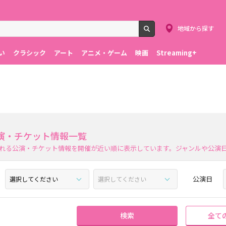
地域から探す
検索
い
クラシック
アート
アニメ・ゲーム
映画
Streaming+
演・チケット情報一覧
れる公演・チケット情報を開催が近い順に表示しています。ジャンルや公演
公演日
検索
全て