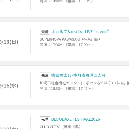
開演：14:00～（開場：13:30～）
ふぉるて&xea 1st LIVE “raven”
先着
SUPERNOVA KAWASAKI（神奈川県）
9/13(日)
開演：17:30～（開場：17:00～）
柳家喬太郎･桃月庵白酒二人会
先着
川崎市総合福祉センター(エポックなかはら)（神奈川
9/16(水)
開演：18:30～（開場：17:45～）
BLOODAXE FESTIVAL2026
先着
CLUB CITTA’（神奈川県）