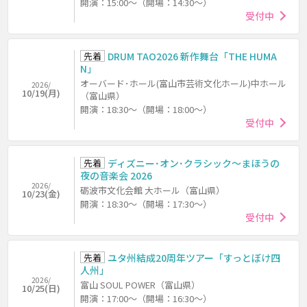
開演：15:00～（開場：14:30～）
受付中
先着
DRUM TAO2026 新作舞台「THE HUMA
N」
オーバード･ホール(富山市芸術文化ホール)中ホール
2026/
10/19(月)
（富山県）
開演：18:30～（開場：18:00～）
受付中
先着
ディズニー･オン･クラシック～まほうの
夜の音楽会 2026
2026/
砺波市文化会館 大ホール（富山県）
10/23(金)
開演：18:30～（開場：17:30～）
受付中
先着
ユタ州結成20周年ツアー「すっとぼけ四
人州」
2026/
富山 SOUL POWER（富山県）
10/25(日)
開演：17:00～（開場：16:30～）