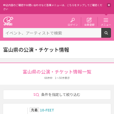
申込内容のご確認やお問い合わせなど各種メニューは、
こちらをタップしてご確認くだ
さい
チケット予約・購入・販売のイープラス
ログイン
会員登録
メニュー
検
富山県の公演・チケット情報
富山県の公演・チケット情報一覧
66件中 1～50件表示
条件を指定して絞り込む
先着
10-FEET