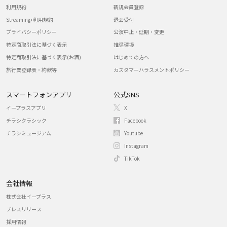
利用規約
新規会員登録
Streaming+利用規約
退会受付
プライバシーポリシー
公演中止・延期・変更
特定商取引法に基づく表示
推奨環境
特定商取引法に基づく表示(お酒)
はじめての方へ
旅行業登録表・約款等
カスタマーハラスメントポリシー
スマートフォンアプリ
公式SNS
イープラスアプリ
X
チラシクラシック
Facebook
チラシミュージアム
Youtube
Instagram
TikTok
会社情報
株式会社イープラス
プレスリリース
採用情報