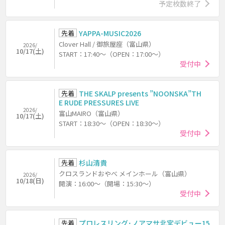
予定枚数終了
先着
YAPPA-MUSIC2026
Clover Hall / 御旅屋座（富山県）
2026/
10/17(土)
START：17:40～（OPEN：17:00～）
受付中
先着
THE SKALP presents ”NOONSKA”TH
E RUDE PRESSURES LIVE
2026/
富山MAIRO（富山県）
10/17(土)
START：18:30～（OPEN：18:30～）
受付中
先着
杉山清貴
クロスランドおやべ メインホール（富山県）
2026/
10/18(日)
開演：16:00～（開場：15:30～）
受付中
先着
プロレスリング･ノアマサ北宮デビュー15