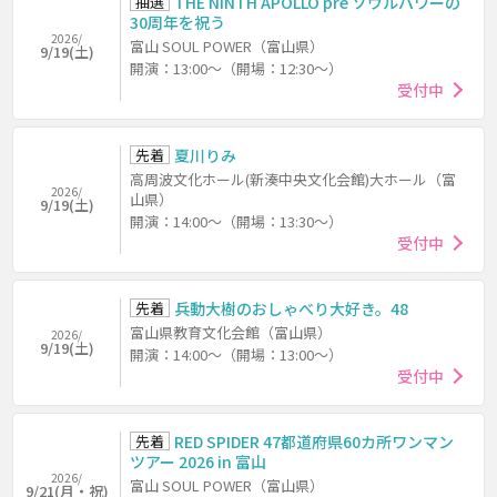
抽選
THE NINTH APOLLO pre ソウルパワーの
30周年を祝う
2026/
富山 SOUL POWER（富山県）
9/19(土)
開演：13:00～（開場：12:30～）
受付中
先着
夏川りみ
高周波文化ホール(新湊中央文化会館)大ホール（富
2026/
山県）
9/19(土)
開演：14:00～（開場：13:30～）
受付中
先着
兵動大樹のおしゃべり大好き。48
富山県教育文化会館（富山県）
2026/
9/19(土)
開演：14:00～（開場：13:00～）
受付中
先着
RED SPIDER 47都道府県60カ所ワンマン
ツアー 2026 in 富山
2026/
富山 SOUL POWER（富山県）
9/21(月・祝)