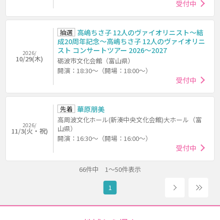
受付中
抽選
高嶋ちさ子 12人のヴァイオリニスト～結
成20周年記念～高嶋ちさ子 12人のヴァイオリニ
スト コンサートツアー 2026～2027
2026/
10/29(木)
砺波市文化会館（富山県）
開演：18:30～（開場：18:00～）
受付中
先着
華原朋美
高周波文化ホール(新湊中央文化会館)大ホール（富
2026/
山県）
11/3(火・祝)
開演：16:30～（開場：16:00～）
受付中
66件中 1～50件表示
次へ
2
1