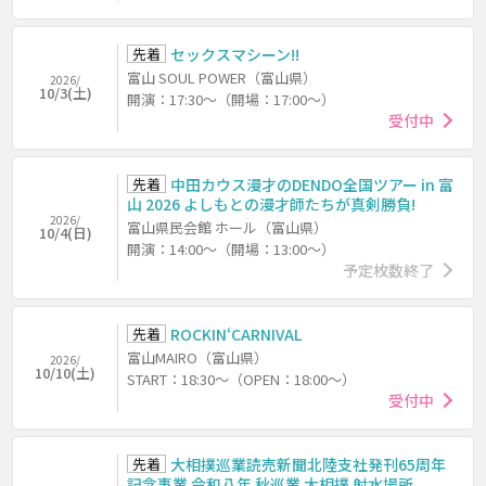
先着
セックスマシーン!!
富山 SOUL POWER（富山県）
2026/
10/3(土)
開演：17:30～（開場：17:00～）
受付中
先着
中田カウス漫才のDENDO全国ツアー in 富
山 2026 よしもとの漫才師たちが真剣勝負!
2026/
富山県民会館 ホール（富山県）
10/4(日)
開演：14:00～（開場：13:00～）
予定枚数終了
先着
ROCKIN‘CARNIVAL
富山MAIRO（富山県）
2026/
10/10(土)
START：18:30～（OPEN：18:00～）
受付中
先着
大相撲巡業読売新聞北陸支社発刊65周年
記念事業 令和八年 秋巡業 大相撲 射水場所