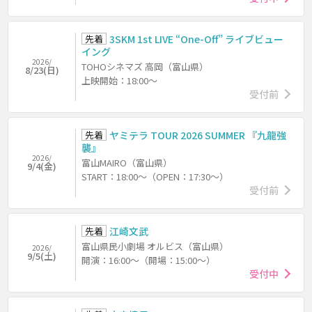
先着
3SKM 1st LIVE “One-Off” ライブビュー
イング
2026/
TOHOシネマズ 高岡（富山県）
8/23(日)
上映開始：18:00～
受付前
先着
ヤミテラ TOUR 2026 SUMMER 『九龍強
襲』
2026/
富山MAIRO（富山県）
9/4(金)
START：18:00～（OPEN：17:30～）
受付前
先着
江崎文武
富山県民小劇場 オルビス（富山県）
2026/
9/5(土)
開演：16:00～（開場：15:00～）
受付中