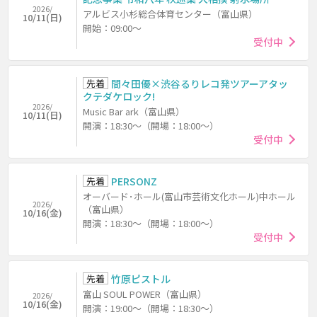
2026/
アルビス小杉総合体育センター（富山県）
10/11(日)
開始：09:00～
受付中
先着
間々田優×渋谷るりレコ発ツアーアタッ
クテダケロック!
2026/
Music Bar ark（富山県）
10/11(日)
開演：18:30～（開場：18:00～）
受付中
先着
PERSONZ
オーバード･ホール(富山市芸術文化ホール)中ホール
2026/
（富山県）
10/16(金)
開演：18:30～（開場：18:00～）
受付中
先着
竹原ピストル
富山 SOUL POWER（富山県）
2026/
10/16(金)
開演：19:00～（開場：18:30～）