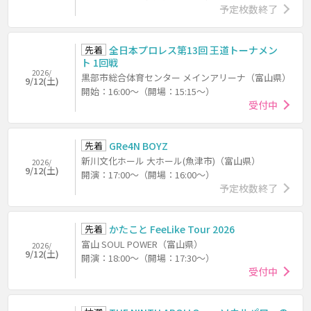
予定枚数終了
先着
全日本プロレス第13回 王道トーナメン
ト 1回戦
2026/
黒部市総合体育センター メインアリーナ（富山県）
9/12(土)
開始：16:00～（開場：15:15～）
受付中
先着
GRe4N BOYZ
新川文化ホール 大ホール(魚津市)（富山県）
2026/
9/12(土)
開演：17:00～（開場：16:00～）
予定枚数終了
先着
かたこと FeeLike Tour 2026
富山 SOUL POWER（富山県）
2026/
9/12(土)
開演：18:00～（開場：17:30～）
受付中