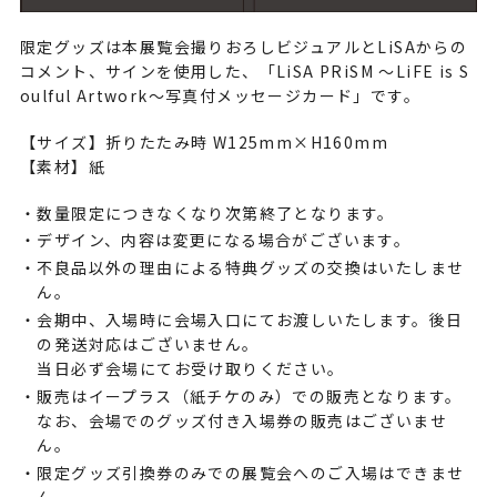
限定グッズは本展覧会撮りおろしビジュアルとLiSAからの
コメント、サインを使用した、「LiSA PRiSM ～LiFE is S
oulful Artwork～写真付メッセージカード」です。
【サイズ】折りたたみ時 W125mm×H160mm
【素材】紙
数量限定につきなくなり次第終了となります。
デザイン、内容は変更になる場合がございます。
不良品以外の理由による特典グッズの交換はいたしませ
ん。
会期中、入場時に会場入口にてお渡しいたします。後日
の発送対応はございません。
当日必ず会場にてお受け取りください。
販売はイープラス（紙チケのみ）での販売となります。
なお、会場でのグッズ付き入場券の販売はございませ
ん。
限定グッズ引換券のみでの展覧会へのご入場はできませ
ん。