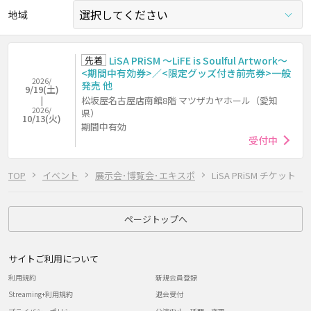
地域
先着
LiSA PRiSM ～LiFE is Soulful Artwork～
<期間中有効券>／<限定グッズ付き前売券>一般
2026/
発売 他
9/19(土)
松坂屋名古屋店南館8階 マツザカヤホール（愛知
2026/
県）
10/13(火)
期間中有効
受付中
TOP
イベント
展示会･博覧会･エキスポ
LiSA PRiSM チケット
ページトップへ
サイトご利用について
利用規約
新規会員登録
Streaming+利用規約
退会受付