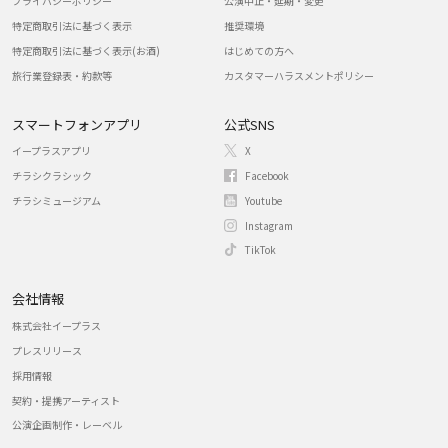
プライバシーポリシー
公演中止・延期・変更
特定商取引法に基づく表示
推奨環境
特定商取引法に基づく表示(お酒)
はじめての方へ
旅行業登録表・約款等
カスタマーハラスメントポリシー
スマートフォンアプリ
公式SNS
イープラスアプリ
X
チラシクラシック
Facebook
チラシミュージアム
Youtube
Instagram
TikTok
会社情報
株式会社イープラス
プレスリリース
採用情報
契約・提携アーティスト
公演企画制作・レーベル