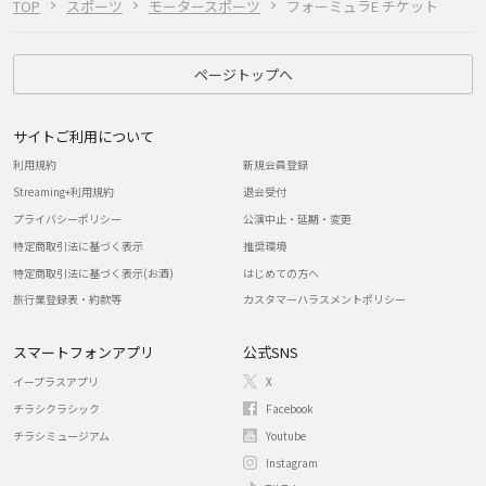
TOP
スポーツ
モータースポーツ
フォーミュラE チケット
ページトップへ
サイトご利用について
利用規約
新規会員登録
Streaming+利用規約
退会受付
プライバシーポリシー
公演中止・延期・変更
特定商取引法に基づく表示
推奨環境
特定商取引法に基づく表示(お酒)
はじめての方へ
旅行業登録表・約款等
カスタマーハラスメントポリシー
スマートフォンアプリ
公式SNS
イープラスアプリ
X
チラシクラシック
Facebook
チラシミュージアム
Youtube
Instagram