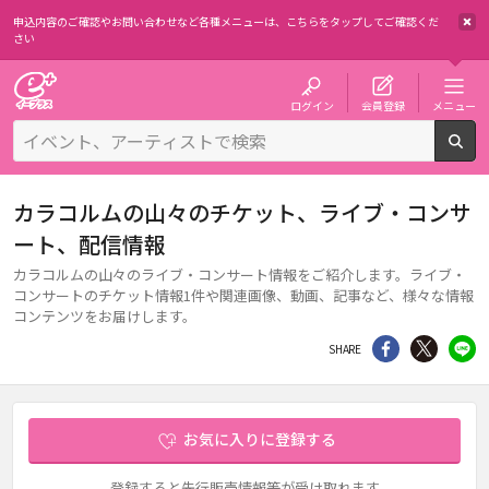
申込内容のご確認やお問い合わせなど各種メニューは、
こちらをタップしてご確認くだ
さい
チケット予約・購入・販売のイープラス
ログイン
会員登録
メニュー
検
カラコルムの山々のチケット、ライブ・コンサ
ート、配信情報
カラコルムの山々のライブ・コンサート情報をご紹介します。ライブ・
コンサートのチケット情報1件や関連画像、動画、記事など、様々な情報
コンテンツをお届けします。
シェア
Twitter
li
SHARE
お気に入りに登録する
登録すると先行販売情報等が受け取れます