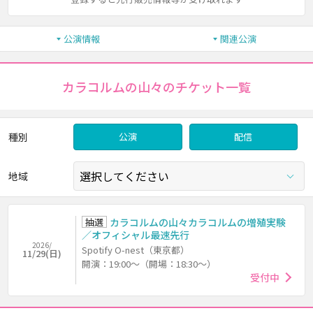
公演情報
関連公演
カラコルムの山々のチケット一覧
種別
公演
配信
地域
抽選
カラコルムの山々カラコルムの増殖実験
／オフィシャル最速先行
2026/
Spotify O-nest（東京都）
11/29(日)
開演：19:00～（開場：18:30～）
受付中