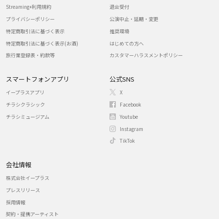
Streaming+利用規約
退会受付
プライバシーポリシー
公演中止・延期・変更
特定商取引法に基づく表示
推奨環境
特定商取引法に基づく表示(お酒)
はじめての方へ
旅行業登録表・約款等
カスタマーハラスメントポリシー
スマートフォンアプリ
公式SNS
イープラスアプリ
X
チラシクラシック
Facebook
チラシミュージアム
Youtube
Instagram
TikTok
会社情報
株式会社イープラス
プレスリリース
採用情報
契約・提携アーティスト