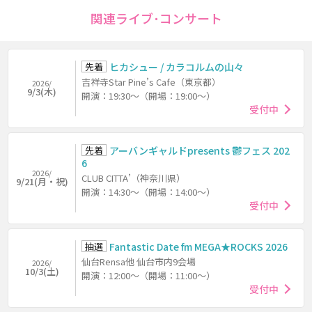
関連ライブ･コンサート
先着
ヒカシュー / カラコルムの山々
吉祥寺Star Pine’s Cafe（東京都）
2026/
9/3(木)
開演：19:30～（開場：19:00～）
受付中
先着
アーバンギャルドpresents 鬱フェス 202
6
2026/
CLUB CITTA’（神奈川県）
9/21(月・祝)
開演：14:30～（開場：14:00～）
受付中
抽選
Fantastic Date fm MEGA★ROCKS 2026
仙台Rensa他 仙台市内9会場
2026/
10/3(土)
開演：12:00～（開場：11:00～）
受付中