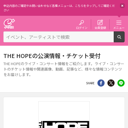
申込内容のご確認やお問い合わせなど各種メニューは、
こちらをタップしてご確認くだ
さい
チケット予約・購入・販売のイープラス
ログイン
会員登録
メニュー
検
THE HOPEの公演情報・チケット受付
THE HOPEのライブ・コンサート情報をご紹介します。ライブ・コンサー
トのチケット情報や関連画像、動画、記事など、様々な情報コンテンツ
をお届けします。
シェア
Twitter
li
SHARE