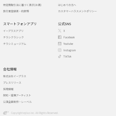
特定商取引法に基づく表示(お酒)
はじめての方へ
旅行業登録表・約款等
カスタマーハラスメントポリシー
スマートフォンアプリ
公式SNS
イープラスアプリ
X
チラシクラシック
Facebook
チラシミュージアム
Youtube
Instagram
TikTok
会社情報
株式会社イープラス
プレスリリース
採用情報
契約・提携アーティスト
公演企画制作・レーベル
Copyright eplus inc. All Rights Reserved.