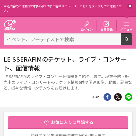
申込内容のご確認やお問い合わせなど各種メニューは、
こちらをタップしてご確認くだ
さい
チケット予約・購入・販売のイープラス
ログイン
会員登録
メニュー
検
LE SSERAFIMのチケット、ライブ・コンサー
ト、配信情報
LE SSERAFIMのライブ・コンサート情報をご紹介します。現在予約・販
売中のライブ・コンサートのチケット情報6件や関連画像、動画、記事な
ど、様々な情報コンテンツをお届けします。
シェア
Twitter
li
SHARE
お気に入りに登録する
登録すると先行販売情報等が受け取れます