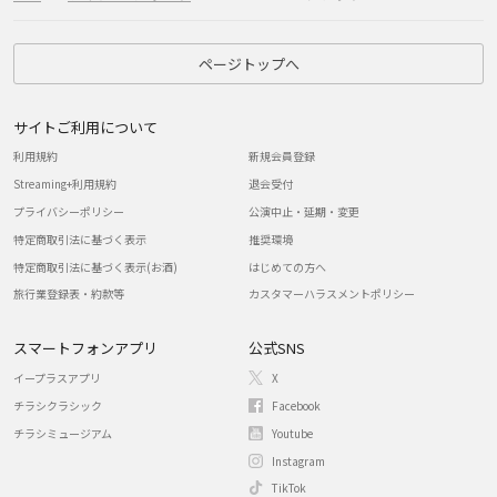
ページトップへ
サイトご利用について
利用規約
新規会員登録
Streaming+利用規約
退会受付
プライバシーポリシー
公演中止・延期・変更
特定商取引法に基づく表示
推奨環境
特定商取引法に基づく表示(お酒)
はじめての方へ
旅行業登録表・約款等
カスタマーハラスメントポリシー
スマートフォンアプリ
公式SNS
イープラスアプリ
X
チラシクラシック
Facebook
チラシミュージアム
Youtube
Instagram
TikTok