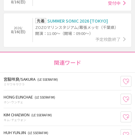
8/16(日)
受付中
先着
SUMMER SONIC 2026 [TOKYO]
ZOZOマリンスタジアム/幕張メッセ（千葉県）
2026/
8/16(日)
開演：11:00～（開場：09:00～）
予定枚数終了
関連ワード
宮脇咲良/SAKURA
(LE SSERAFIM)
お
ミヤワキサクラ
HONG EUNCHAE
(LE SSERAFIM)
お
ホン･ウンチェ
KIM CHAEWON
(LE SSERAFIM)
お
キム･チェウォン
HUH YUNJIN
(LE SSERAFIM)
お