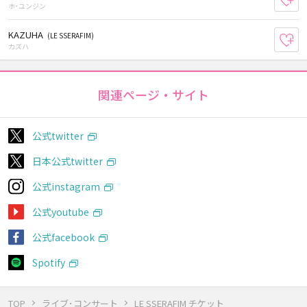
ホ･ユンジン
KAZUHA
(LE SSERAFIM)
お
カズハ
関連ページ・サイト
公式twitter
日本公式twitter
公式instagram
公式youtube
公式facebook
Spotify
TOP
ライブ･コンサート
LE SSERAFIM チケット