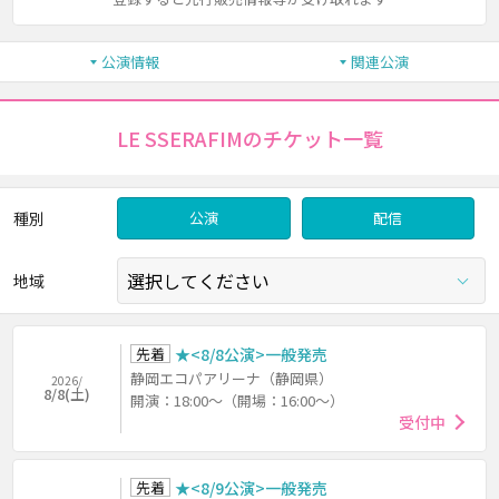
公演情報
関連公演
LE SSERAFIMのチケット一覧
種別
公演
配信
地域
先着
★<8/8公演>一般発売
静岡エコパアリーナ（静岡県）
2026/
8/8(土)
開演：18:00～（開場：16:00～）
受付中
先着
★<8/9公演>一般発売