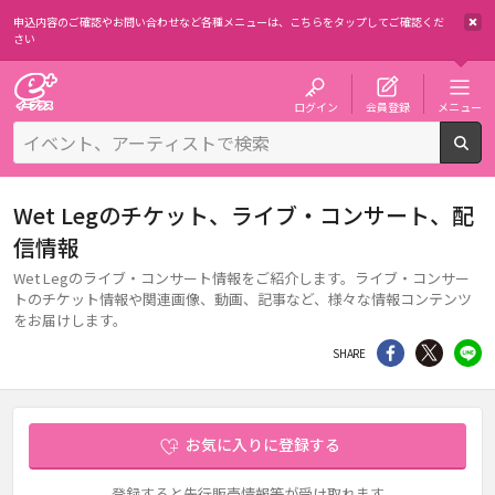
申込内容のご確認やお問い合わせなど各種メニューは、
こちらをタップしてご確認くだ
さい
チケット予約・購入・販売のイープラス
ログイン
会員登録
メニュー
検
Wet Legのチケット、ライブ・コンサート、配
信情報
Wet Legのライブ・コンサート情報をご紹介します。ライブ・コンサー
トのチケット情報や関連画像、動画、記事など、様々な情報コンテンツ
をお届けします。
シェア
Twitter
li
SHARE
お気に入りに登録する
登録すると先行販売情報等が受け取れます