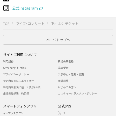
公式instagram
TOP
ライブ･コンサート
中村はく チケット
ページトップへ
サイトご利用について
利用規約
新規会員登録
Streaming+利用規約
退会受付
プライバシーポリシー
公演中止・延期・変更
特定商取引法に基づく表示
推奨環境
特定商取引法に基づく表示(お酒)
はじめての方へ
旅行業登録表・約款等
カスタマーハラスメントポリシー
スマートフォンアプリ
公式SNS
イープラスアプリ
X