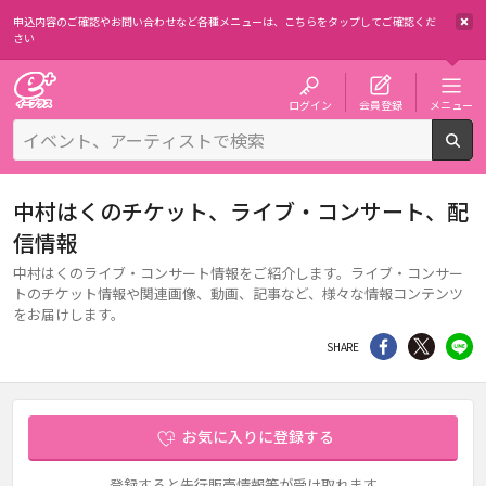
申込内容のご確認やお問い合わせなど各種メニューは、
こちらをタップしてご確認くだ
さい
チケット予約・購入・販売のイープラス
ログイン
会員登録
メニュー
検
中村はくのチケット、ライブ・コンサート、配
信情報
中村はくのライブ・コンサート情報をご紹介します。ライブ・コンサー
トのチケット情報や関連画像、動画、記事など、様々な情報コンテンツ
をお届けします。
シェア
Twitter
li
SHARE
お気に入りに登録する
登録すると先行販売情報等が受け取れます