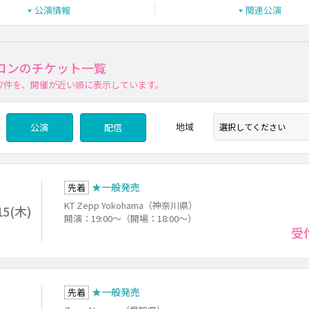
公演情報
関連公演
ロンのチケット一覧
7件
を、開催が近い順に表示しています。
地域
公演
配信
★一般発売
先着
KT Zepp Yokohama（神奈川県）
15(木)
開演：19:00～（開場：18:00～）
受
★一般発売
先着