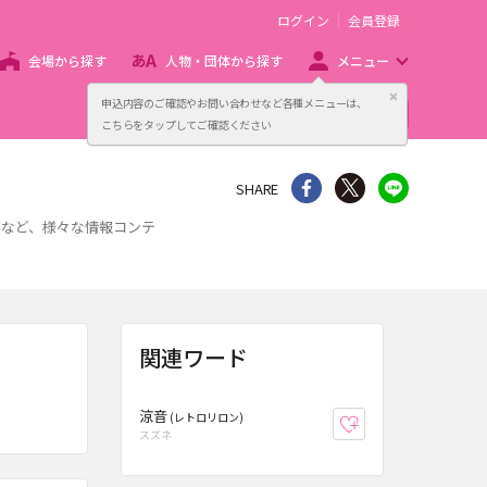
ログイン
会員登録
会場から探す
人物・団体から探す
メニュー
閉じる
申込内容のご確認やお問い合わせなど各種メニューは、
主催者向け販売サービス
こちらをタップしてご確認ください
シェア
Twitter
line
SHARE
事など、様々な情報コンテ
関連ワード
涼音
(レトロリロン)
お気に入り登録
スズネ