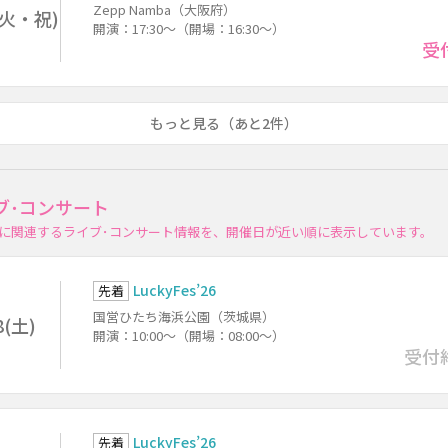
Zepp Namba（大阪府）
3(火・祝)
開演：17:30～（開場：16:30～）
受
もっと見る（あと2件）
ブ･コンサート
に関連するライブ･コンサート情報を、開催日が近い順に表示しています。
LuckyFes’26
先着
国営ひたち海浜公園（茨城県）
8(土)
開演：10:00～（開場：08:00～）
受付
LuckyFes’26
先着