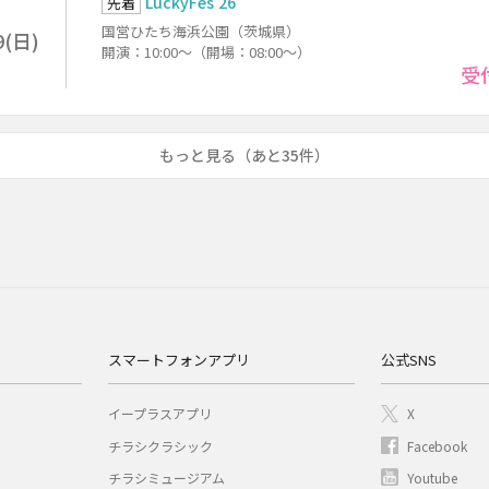
LuckyFes’26
先着
国営ひたち海浜公園（茨城県）
9(日)
開演：10:00～（開場：08:00～）
受
もっと見る（あと35件）
スマートフォンアプリ
公式SNS
イープラスアプリ
X
チラシクラシック
Facebook
チラシミュージアム
Youtube