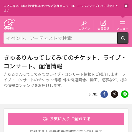
申込内容のご確認やお問い合わせなど各種メニューは、
こちらをタップしてご確認くだ
さい
チケット予約・購入・販売のイープラス
ログイン
会員登録
メニュー
検
きゅるりんってしてみてのチケット、ライブ・
コンサート、配信情報
きゅるりんってしてみてのライブ・コンサート情報をご紹介します。ラ
イブ・コンサートのチケット情報1件や関連画像、動画、記事など、様々
な情報コンテンツをお届けします。
シェア
Twitter
li
SHARE
お気に入りに登録する
登録すると先行販売情報等が受け取れます