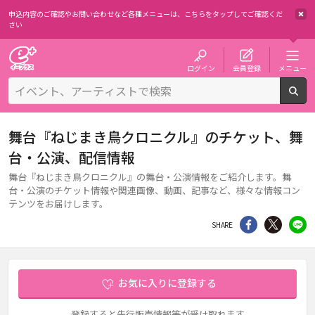
申込内容のご確認やお問い合わせなど各種メニューは、
こちらをタップしてご確認くだ
さい
チケット予約・購入・販売のイープラス
ログイン
会員登録
メニュー
検
舞台『ねじまき鳥クロニクル』のチケット、舞
台・公演、配信情報
舞台『ねじまき鳥クロニクル』の舞台・公演情報をご紹介します。舞
台・公演のチケット情報や関連画像、動画、記事など、様々な情報コン
テンツをお届けします。
シェア
Twitter
li
SHARE
お気に入りに登録する
登録すると先行販売情報等が受け取れます