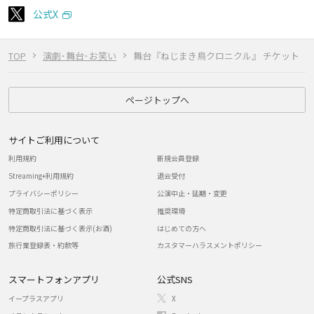
公式X
TOP
演劇･舞台･お笑い
舞台『ねじまき鳥クロニクル』 チケット
ページトップへ
サイトご利用について
利用規約
新規会員登録
Streaming+利用規約
退会受付
プライバシーポリシー
公演中止・延期・変更
特定商取引法に基づく表示
推奨環境
特定商取引法に基づく表示(お酒)
はじめての方へ
旅行業登録表・約款等
カスタマーハラスメントポリシー
スマートフォンアプリ
公式SNS
イープラスアプリ
X