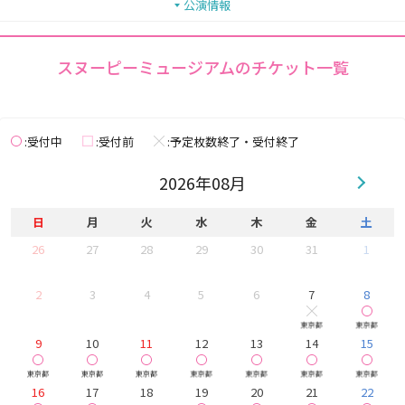
公演情報
スヌーピーミュージアムのチケット一覧
受付中
受付前
予定枚数終了・受付終了
◯
□
×
2026年08月
日
月
火
水
木
金
土
26
27
28
29
30
31
1
2
3
4
5
6
7
8
他 9公演
他
×
東京都
東京都
9
10
11
12
13
14
15
他 10公演
他 11公演
他 10公演
他 10公演
他 10公演
他 10公演
他
◯
◯
◯
◯
◯
◯
東京都
東京都
東京都
東京都
東京都
東京都
東京都
16
17
18
19
20
21
22
他 10公演
他 9公演
他 9公演
他 9公演
他 9公演
他