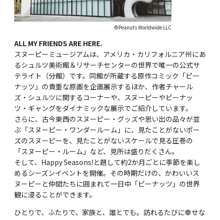
©Peanuts Worldwide LLC
ALL MY FRIENDS ARE HERE.
スヌーピーミュージアムは、アメリカ・カリフォルニア州にあ
るシュルツ美術館＆リサーチセンターの世界で唯一の公式サ
テライト（分館）です。同館が所蔵する原作コミック「ピー
ナッツ」の貴重な原画を企画展示するほか、作者チャール
ズ・シュルツに関するコーナーや、スヌーピーやピーナッ
ツ・ギャングをダイナミックな展示でご紹介しています。
さらに、古今東西のスヌーピー・グッズや思い出の品々が並
ぶ「スヌーピー・ワンダールーム」に、見たことがないポー
ズのスヌーピーを、見たことがないスケールで見る圧巻の
「スヌーピー・ルーム」など、見所は盛りだくさん。
そして、Happy Seasons!と題して約2か月ごとに季節を楽し
めるシーズンイベントを開催。その時期だけの、かわいいス
ヌーピーと仲間たちに囲まれて一日中「ピーナッツ」の世界
観に浸ることができます。
ひとりで、ふたりで、家族と、誰とでも。訪れるたびに幸せな