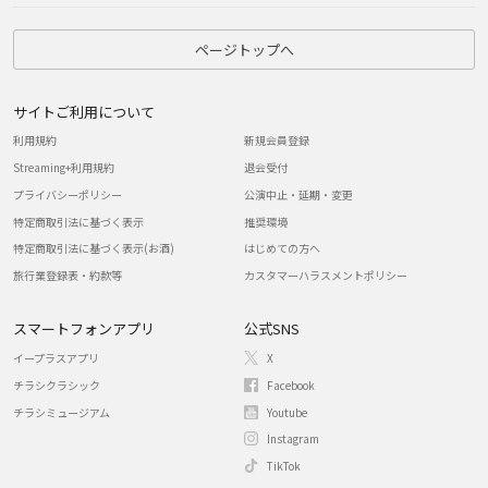
ページトップへ
サイトご利用について
利用規約
新規会員登録
Streaming+利用規約
退会受付
プライバシーポリシー
公演中止・延期・変更
特定商取引法に基づく表示
推奨環境
特定商取引法に基づく表示(お酒)
はじめての方へ
旅行業登録表・約款等
カスタマーハラスメントポリシー
スマートフォンアプリ
公式SNS
イープラスアプリ
X
チラシクラシック
Facebook
チラシミュージアム
Youtube
Instagram
TikTok