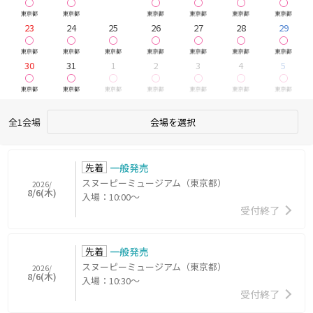
◯
◯
◯
◯
◯
東京都
東京都
東京都
東京都
東京都
東京都
23
24
25
26
27
28
29
他 10公演
他 9公演
他 9公演
他 9公演
他 9公演
他 9公演
他
◯
◯
◯
◯
◯
◯
東京都
東京都
東京都
東京都
東京都
東京都
東京都
30
31
1
2
3
4
5
他 10公演
他 9公演
他 9公演
他 9公演
他 9公演
他 9公演
他
◯
◯
◯
◯
◯
◯
東京都
東京都
東京都
東京都
東京都
東京都
東京都
全1会場
会場を選択
先着
一般発売
スヌーピーミュージアム（東京都）
2026/
8/6(木)
入場：10:00～
受付終了
先着
一般発売
スヌーピーミュージアム（東京都）
2026/
8/6(木)
入場：10:30～
受付終了