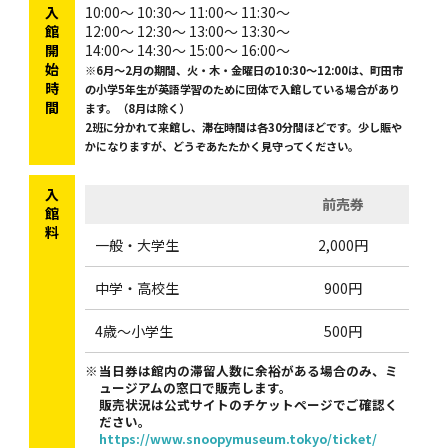
入
10:00～ 10:30～ 11:00～ 11:30～
館
12:00～ 12:30～ 13:00～ 13:30～
開
14:00～ 14:30～ 15:00～ 16:00～
始
※6月～2月の期間、火・木・金曜日の10:30～12:00は、町田市
時
の小学5年生が英語学習のために団体で入館している場合があり
間
ます。（8月は除く）
2班に分かれて来館し、滞在時間は各30分間ほどです。少し賑や
かになりますが、どうぞあたたかく見守ってください。
入
前売券
館
料
一般・大学生
2,000円
中学・高校生
900円
4歳～小学生
500円
当日券は館内の滞留人数に余裕がある場合のみ、ミ
ュージアムの窓口で販売します。
販売状況は公式サイトのチケットページでご確認く
ださい。
https://www.snoopymuseum.tokyo/ticket/