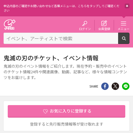
申込内容のご確認やお問い合わせなど各種メニューは、
こちらをタップしてご確認くだ
さい
チケット予約・購入・販売のイープラス
ログイン
会員登録
メニュー
検
鬼滅の刃のチケット、イベント情報
鬼滅の刃のイベント情報をご紹介します。現在予約・販売中のイベント
のチケット情報24件や関連画像、動画、記事など、様々な情報コンテン
ツをお届けします。
シェア
Twitter
li
SHARE
お気に入りに登録する
登録すると先行販売情報等が受け取れます