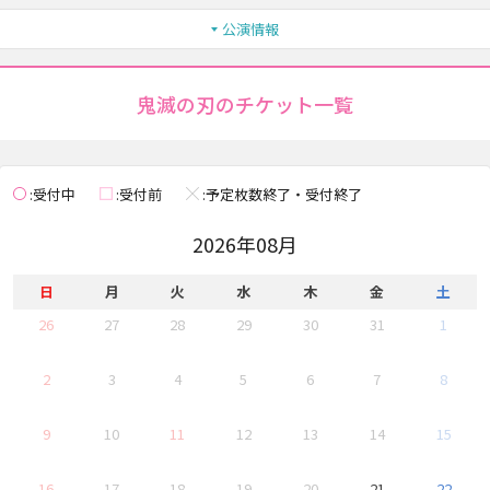
公演情報
鬼滅の刃のチケット一覧
受付中
受付前
予定枚数終了・受付終了
◯
□
×
2026年08月
日
月
火
水
木
金
土
26
27
28
29
30
31
1
2
3
4
5
6
7
8
9
10
11
12
13
14
15
16
17
18
19
20
21
22