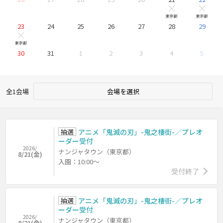
他 5公演
他
×
東京都
東京都
23
24
25
26
27
28
29
他 5公演
×
東京都
30
31
1
2
3
4
5
全1会場
会場を選択
抽選
アニメ「鬼滅の刃」-鬼之棲街-／プレオ
ーダー受付
2026/
ナンジャタウン（東京都）
8/21(金)
入園：10:00～
受付終了
抽選
アニメ「鬼滅の刃」-鬼之棲街-／プレオ
ーダー受付
2026/
ナンジャタウン（東京都）
8/21(金)