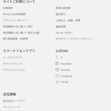
サイトご利用について
利用規約
新規会員登録
Streaming+利用規約
退会受付
プライバシーポリシー
公演中止・延期・変更
特定商取引法に基づく表示
推奨環境
特定商取引法に基づく表示(お酒)
はじめての方へ
旅行業登録表・約款等
カスタマーハラスメントポリシー
スマートフォンアプリ
公式SNS
イープラスアプリ
X
チラシクラシック
Facebook
チラシミュージアム
Youtube
Instagram
TikTok
会社情報
株式会社イープラス
プレスリリース