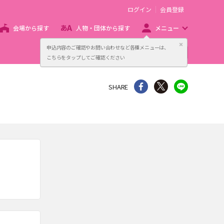
ログイン
会員登録
会場から探す
人物・団体から探す
メニュー
閉じる
申込内容のご確認やお問い合わせなど各種メニューは、
主催者向け販売サービス
こちらをタップしてご確認ください
シェア
Twitter
line
SHARE
。