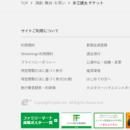
TOP
演劇･舞台･お笑い
水江建太 チケット
サイトご利用について
利用規約
新規会員登録
Streaming+利用規約
退会受付
プライバシーポリシー
公演中止・延期・変更
特定商取引法に基づく表示
推奨環境
特定商取引法に基づく表示(お酒)
はじめての方へ
旅行業登録表・約款等
カスタマーハラスメントポ
Copyright eplus inc. All Rights Reserved.