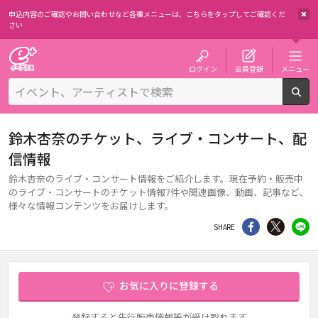
申込内容のご確認やお問い合わせなど各種メニューは、
こちらをタップしてご確認くだ
さい
チケット予約・購入・販売のイープラス
ログイン
会員登録
メニュー
検
鈴木杏奈のチケット、ライブ・コンサート、配
信情報
鈴木杏奈のライブ・コンサート情報をご紹介します。現在予約・販売中
のライブ・コンサートのチケット情報7件や関連画像、動画、記事など、
様々な情報コンテンツをお届けします。
シェア
Twitter
li
SHARE
お気に入りに登録する
登録すると先行販売情報等が受け取れます