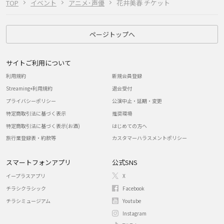
TOP
イベント
アニメ･声優
花井美春 チケット
ページトップへ
サイトご利用について
利用規約
新規会員登録
Streaming+利用規約
退会受付
プライバシーポリシー
公演中止・延期・変更
特定商取引法に基づく表示
推奨環境
特定商取引法に基づく表示(お酒)
はじめての方へ
旅行業登録表・約款等
カスタマーハラスメントポリシー
スマートフォンアプリ
公式SNS
イープラスアプリ
X
チラシクラシック
Facebook
チラシミュージアム
Youtube
Instagram