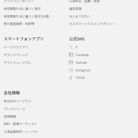
プライバシーポリシー
公演中止・延期・変更
特定商取引法に基づく表示
推奨環境
特定商取引法に基づく表示(お酒)
はじめての方へ
旅行業登録表・約款等
カスタマーハラスメントポリシー
スマートフォンアプリ
公式SNS
イープラスアプリ
X
チラシクラシック
Facebook
チラシミュージアム
Youtube
Instagram
TikTok
会社情報
株式会社イープラス
プレスリリース
採用情報
契約・提携アーティスト
公演企画制作・レーベル