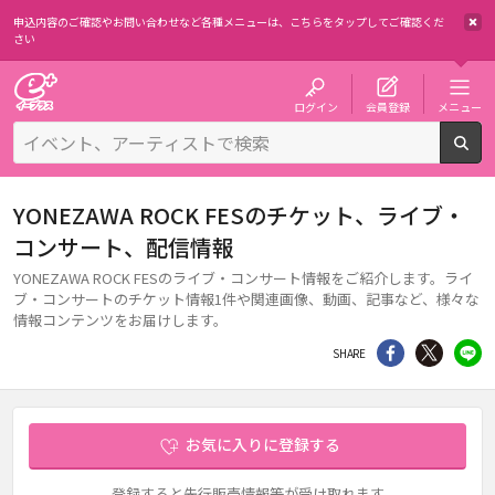
申込内容のご確認やお問い合わせなど各種メニューは、
こちらをタップしてご確認くだ
さい
チケット予約・購入・販売のイープラス
ログイン
会員登録
メニュー
検
YONEZAWA ROCK FESのチケット、ライブ・
コンサート、配信情報
YONEZAWA ROCK FESのライブ・コンサート情報をご紹介します。ライ
ブ・コンサートのチケット情報1件や関連画像、動画、記事など、様々な
情報コンテンツをお届けします。
シェア
Twitter
li
SHARE
お気に入りに登録する
登録すると先行販売情報等が受け取れます