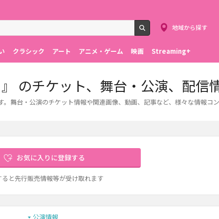
地域から探す
検索
い
クラシック
アート
アニメ・ゲーム
映画
Streaming+
ス』 のチケット、舞台・公演、配信
します。舞台・公演のチケット情報や関連画像、動画、記事など、様々な情報コ
お気に入りに登録する
すると先行販売情報等が受け取れます
公演情報