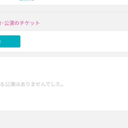
台･公演のチケット
信
る公演はありませんでした。