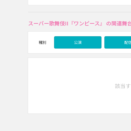
スーパー歌舞伎II『ワンピース』 の関連舞
種別
公演
配
該当す