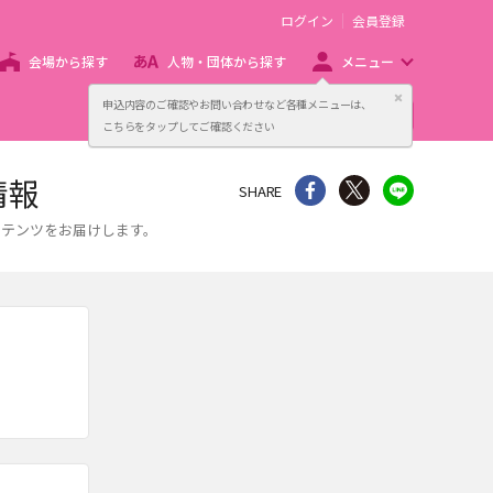
ログイン
会員登録
会場から探す
人物・団体から探す
メニュー
閉じる
申込内容のご確認やお問い合わせなど各種メニューは、
主催者向け販売サービス
こちらをタップしてご確認ください
情報
シェア
Twitter
line
SHARE
ンテンツをお届けします。