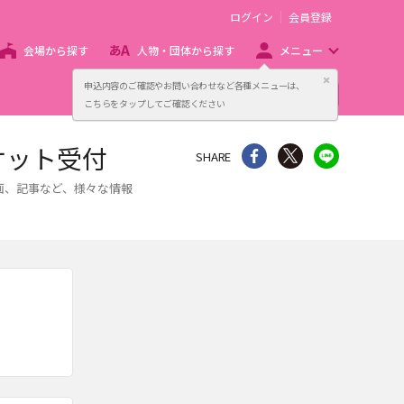
ログイン
会員登録
会場から探す
人物・団体から探す
メニュー
閉じる
申込内容のご確認やお問い合わせなど各種メニューは、
主催者向け販売サービス
こちらをタップしてご確認ください
チケット受付
シェア
Twitter
line
SHARE
、動画、記事など、様々な情報