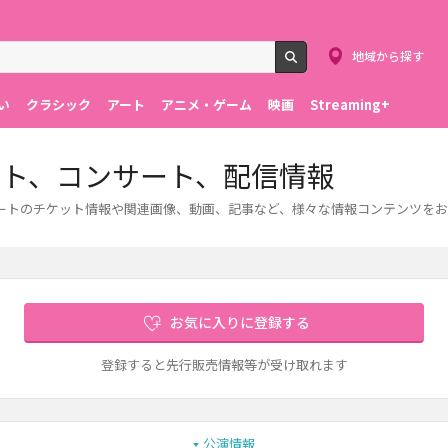
地域から探す
検索
い
クラシック
アート
アニメ・ゲーム
映画
Streaming+
ット、コンサート、配信情報
ートのチケット情報や関連画像、動画、記事など、様々な情報コンテンツをお
お気に入りに登録する
登録すると先行販売情報等が受け取れます
公演情報