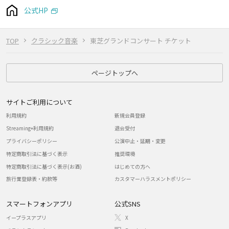
公式HP
TOP
クラシック音楽
東芝グランドコンサート チケット
ページトップへ
サイトご利用について
利用規約
新規会員登録
Streaming+利用規約
退会受付
プライバシーポリシー
公演中止・延期・変更
特定商取引法に基づく表示
推奨環境
特定商取引法に基づく表示(お酒)
はじめての方へ
旅行業登録表・約款等
カスタマーハラスメントポリシー
スマートフォンアプリ
公式SNS
イープラスアプリ
X