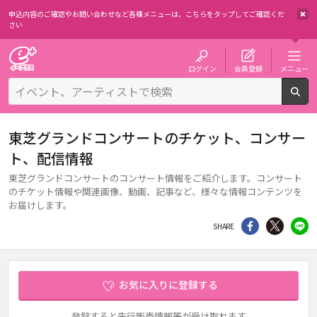
申込内容のご確認やお問い合わせなど各種メニューは、
こちらをタップしてご確認くだ
さい
チケット予約・購入・販売のイープラス
ログイン
会員登録
メニュー
検
東芝グランドコンサートのチケット、コンサー
ト、配信情報
東芝グランドコンサートのコンサート情報をご紹介します。コンサート
のチケット情報や関連画像、動画、記事など、様々な情報コンテンツを
お届けします。
シェア
Twitter
li
SHARE
お気に入りに登録する
登録すると先行販売情報等が受け取れます