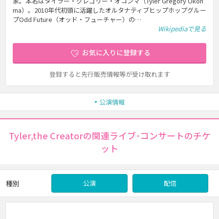
家。本名はタイラー・グレゴリー・オコンマ（Tyler Gregory Okon
ma）。2010年代初頭に活躍したオルタナティブヒップホップグルー
プOdd Future（オッド・フューチャー）の…
Wikipediaで見る
お気に入りに登録する
登録すると先行販売情報等が受け取れます
公演情報
Tyler,the Creatorの関連ライブ･コンサートのチケ
ット
種別
公演
配信