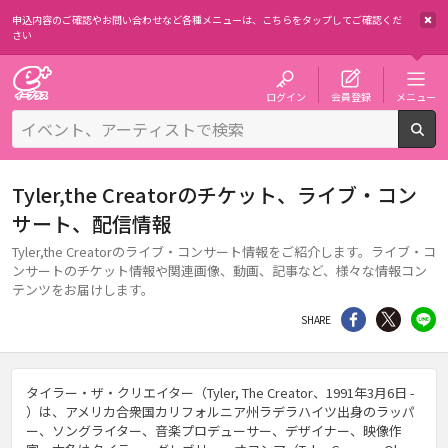
申込内容のご確認やお問い合わせなど各種メニューは、
こちらをタップしてご確認くだ
さい
チケット予約・購入・販売のイープラス
ログイン
会員登録
メニュー
検
Tyler,the Creatorのチケット、ライブ・コン
サート、配信情報
Tyler,the Creatorのライブ・コンサート情報をご紹介します。ライブ・コ
ンサートのチケット情報や関連画像、動画、記事など、様々な情報コン
テンツをお届けします。
シェア
Twitter
li
SHARE
タイラー・ザ・クリエイター（Tyler, The Creator、1991年3月6日 -
）は、アメリカ合衆国カリフォルニア州ラデラハイツ出身のラッパ
ー、ソングライター、音楽プロデューサー、デザイナー、映像作