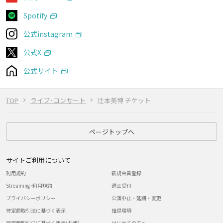
Spotify
公式instagram
公式X
公式サイト
TOP
ライブ･コンサート
辻本美博 チケット
ページトップへ
サイトご利用について
利用規約
新規会員登録
Streaming+利用規約
退会受付
プライバシーポリシー
公演中止・延期・変更
特定商取引法に基づく表示
推奨環境
特定商取引法に基づく表示(お酒)
はじめての方へ