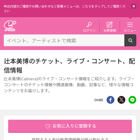
申込内容のご確認やお問い合わせなど各種メニューは、
こちらをタップしてご確認くだ
さい
チケット予約・購入・販売のイープラス
ログイン
会員登録
メニュー
検
辻本美博のチケット、ライブ・コンサート、配
信情報
辻本美博(Calmera)のライブ・コンサート情報をご紹介します。ライブ・
コンサートのチケット情報や関連画像、動画、記事など、様々な情報コ
ンテンツをお届けします。
シェア
Twitter
li
SHARE
お気に入りに登録する
登録すると先行販売情報等が受け取れます