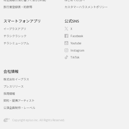
旅行業登録表・約款等
カスタマーハラスメントポリシー
スマートフォンアプリ
公式SNS
イープラスアプリ
X
チラシクラシック
Facebook
チラシミュージアム
Youtube
Instagram
TikTok
会社情報
株式会社イープラス
プレスリリース
採用情報
契約・提携アーティスト
公演企画制作・レーベル
Copyright eplus inc. All Rights Reserved.