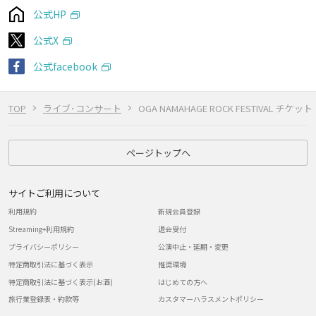
公式HP
公式X
公式facebook
TOP
ライブ･コンサート
OGA NAMAHAGE ROCK FESTIVAL チケット
ページトップへ
サイトご利用について
利用規約
新規会員登録
Streaming+利用規約
退会受付
プライバシーポリシー
公演中止・延期・変更
特定商取引法に基づく表示
推奨環境
特定商取引法に基づく表示(お酒)
はじめての方へ
旅行業登録表・約款等
カスタマーハラスメントポリシー