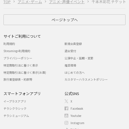
TOP
アニメ･ゲーム
アニメ･声優イベント
千本木彩花 チケット
ページトップへ
サイトご利用について
利用規約
新規会員登録
Streaming+利用規約
退会受付
プライバシーポリシー
公演中止・延期・変更
特定商取引法に基づく表示
推奨環境
特定商取引法に基づく表示(お酒)
はじめての方へ
旅行業登録表・約款等
カスタマーハラスメントポリシー
スマートフォンアプリ
公式SNS
イープラスアプリ
X
チラシクラシック
Facebook
チラシミュージアム
Youtube
Instagram