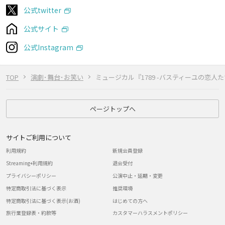
公式twitter
公式サイト
公式Instagram
TOP
演劇･舞台･お笑い
ミュージカル『1789 -バスティーユの恋人た
ページトップへ
サイトご利用について
利用規約
新規会員登録
Streaming+利用規約
退会受付
プライバシーポリシー
公演中止・延期・変更
特定商取引法に基づく表示
推奨環境
特定商取引法に基づく表示(お酒)
はじめての方へ
旅行業登録表・約款等
カスタマーハラスメントポリシー