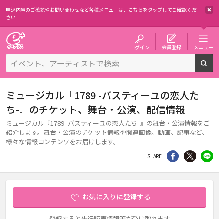
申込内容のご確認やお問い合わせなど各種メニューは、
こちらをタップしてご確認くだ
さい
チケット予約・購入・販売のイープラス
ログイン
会員登録
メニュー
検
ミュージカル『1789 -バスティーユの恋人た
ち-』のチケット、舞台・公演、配信情報
ミュージカル『1789 -バスティーユの恋人たち-』の舞台・公演情報をご
紹介します。舞台・公演のチケット情報や関連画像、動画、記事など、
様々な情報コンテンツをお届けします。
シェア
Twitter
li
SHARE
お気に入りに登録する
登録すると先行販売情報等が受け取れます