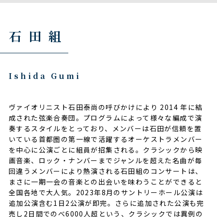
石田組
Ishida Gumi
ヴァイオリニスト⽯⽥泰尚の呼びかけにより 2014 年に結
成された弦楽合奏団。プログラムによって様々な編成で演
奏するスタイルをとっており、メンバーは石田が信頼を置
いている首都圏の第一線で活躍するオーケストラメンバー
を中心に公演ごとに組員が招集される。クラシックから映
画⾳楽、ロック・ナンバーまでジャンルを超えた名曲が毎
回違うメンバーにより熱演される⽯⽥組のコンサートは、
まさに⼀期⼀会の⾳楽との出会いを味わうことができると
全国各地で⼤⼈気。2023年8⽉のサントリーホール公演は
追加公演含む1⽇2公演が即完。さらに追加された公演も完
売し2⽇間でのべ6000⼈超という、クラシックでは異例の