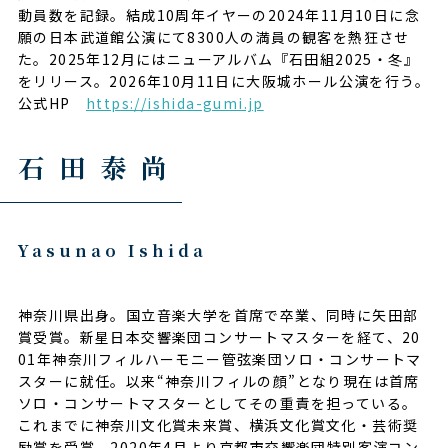
動員数を記録。結成10周年イヤーの2024年11⽉10⽇に念
願の⽇本武道館公演にて8300⼈の満員の観客を熱狂させ
た。2025年12月にはニューアルバム『石田組2025・冬』
をリリース。2026年10月11日に大阪城ホール公演を行う。
公式HP
https://ishida-gumi.jp
石田泰尚
Yasunao Ishida
神奈川県出身。国立音楽大学を首席で卒業、同時に矢田部
賞受賞。新星日本交響楽団コンサートマスターを経て、20
01年神奈川フィルハーモニー管弦楽団ソロ・コンサートマ
スターに就任。以来“神奈川フィルの顔”となり現在は首席
ソロ・コンサートマスターとしてその重責を担っている。
これまでに神奈川文化賞未来賞、横浜文化賞文化・芸術奨
励賞を受賞。2020年4月より京都市交響楽団特別客演コン