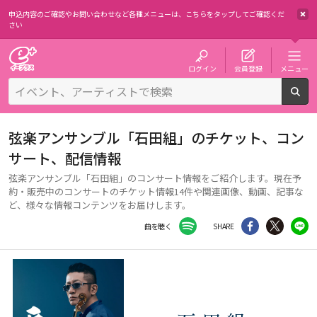
申込内容のご確認やお問い合わせなど各種メニューは、
こちらをタップしてご確認くだ
さい
チケット予約・購入・販売のイープラス
ログイン
会員登録
メニュー
検
弦楽アンサンブル「石田組」のチケット、コン
サート、配信情報
弦楽アンサンブル「石田組」のコンサート情報をご紹介します。現在予
約・販売中のコンサートのチケット情報14件や関連画像、動画、記事な
ど、様々な情報コンテンツをお届けします。
Facebook
シェア
Twitter
li
曲を聴く
SHARE