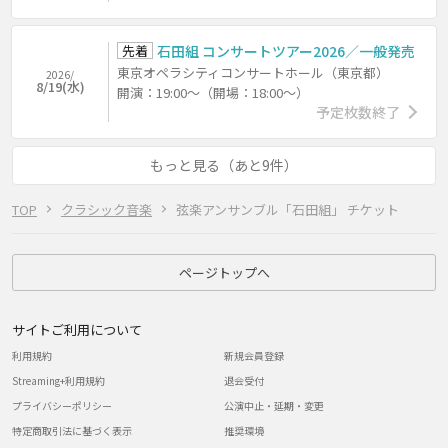
先着
石田組 コンサートツアー2026／一般発売
東京オペラシティコンサートホール（東京都）
2026/
8/19(水)
開演：19:00～（開場：18:00～）
予定枚数終了
もっと見る（あと9件）
TOP
クラシック音楽
弦楽アンサンブル「石田組」 チケット
ページトップへ
サイトご利用について
利用規約
新規会員登録
Streaming+利用規約
退会受付
プライバシーポリシー
公演中止・延期・変更
特定商取引法に基づく表示
推奨環境