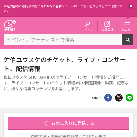
申込内容のご確認やお問い合わせなど各種メニューは、
こちらをタップしてご確認くだ
さい
チケット予約・購入・販売のイープラス
ログイン
会員登録
メニュー
検
佐伯ユウスケのチケット、ライブ・コンサー
ト、配信情報
佐伯ユウスケ(SHUHARIHITO)のライブ・コンサート情報をご紹介しま
す。ライブ・コンサートのチケット情報4件や関連画像、動画、記事な
ど、様々な情報コンテンツをお届けします。
シェア
Twitter
li
SHARE
お気に入りに登録する
登録すると先行販売情報等が受け取れます