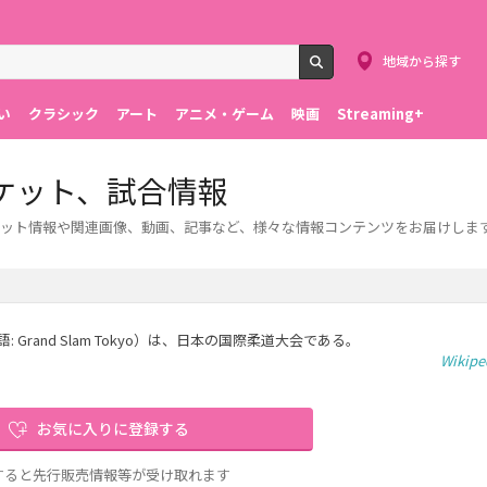
地域から探す
検索
い
クラシック
アート
アニメ・ゲーム
映画
Streaming+
ケット、試合情報
ット情報や関連画像、動画、記事など、様々な情報コンテンツをお届けしま
rand Slam Tokyo）は、日本の国際柔道大会である。
Wikip
お気に入りに登録する
すると先行販売情報等が受け取れます