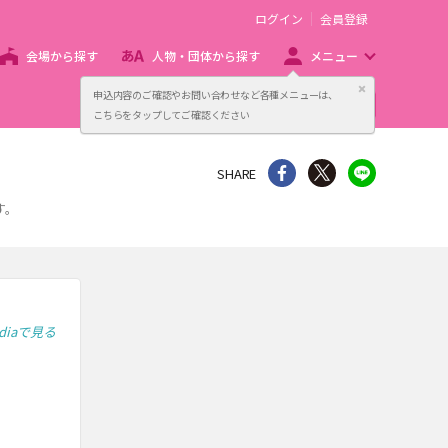
ログイン
会員登録
会場から探す
人物・団体から探す
メニュー
閉じる
申込内容のご確認やお問い合わせなど各種メニューは、
主催者向け販売サービス
こちらをタップしてご確認ください
シェア
Twitter
line
SHARE
す。
ediaで見る