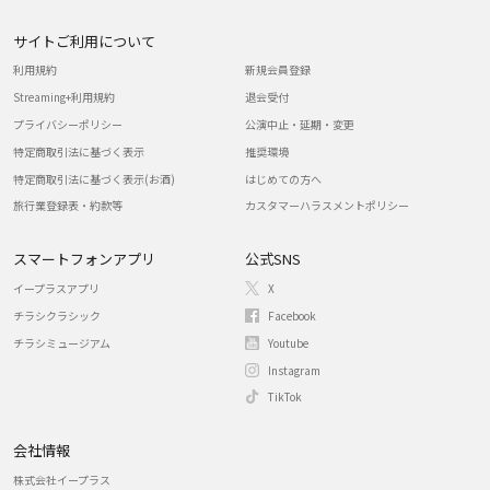
サイトご利用について
利用規約
新規会員登録
Streaming+利用規約
退会受付
プライバシーポリシー
公演中止・延期・変更
特定商取引法に基づく表示
推奨環境
特定商取引法に基づく表示(お酒)
はじめての方へ
旅行業登録表・約款等
カスタマーハラスメントポリシー
スマートフォンアプリ
公式SNS
イープラスアプリ
X
チラシクラシック
Facebook
チラシミュージアム
Youtube
Instagram
TikTok
会社情報
株式会社イープラス