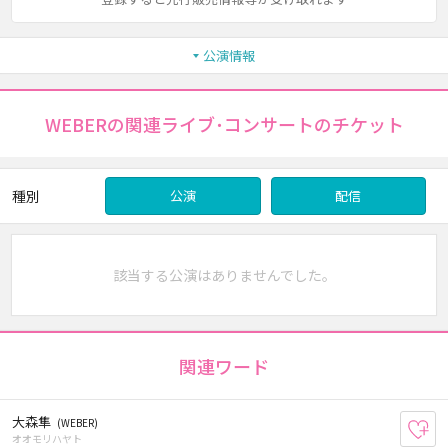
公演情報
WEBERの関連ライブ･コンサートのチケット
種別
公演
配信
該当する公演はありませんでした。
関連ワード
大森隼
(WEBER)
お
オオモリハヤト