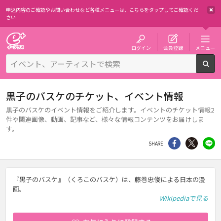
申込内容のご確認やお問い合わせなど各種メニューは、
こちらをタップしてご確認くだ
さい
チケット予約・購入・販売のイープラス
ログイン
会員登録
メニュー
検
黒子のバスケのチケット、イベント情報
黒子のバスケのイベント情報をご紹介します。イベントのチケット情報2
件や関連画像、動画、記事など、様々な情報コンテンツをお届けしま
す。
シェア
Twitter
li
SHARE
『黒子のバスケ』（くろこのバスケ）は、藤巻忠俊による日本の漫
画。
Wikipediaで見る