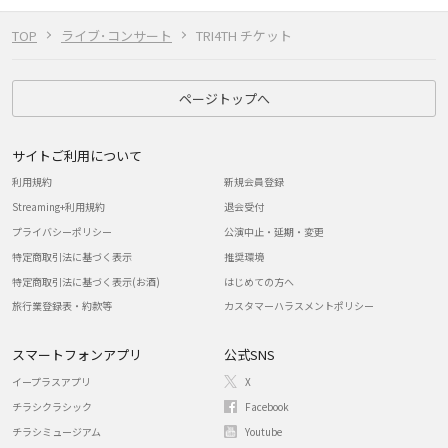
TOP
ライブ･コンサート
TRI4TH チケット
ページトップへ
サイトご利用について
利用規約
新規会員登録
Streaming+利用規約
退会受付
プライバシーポリシー
公演中止・延期・変更
特定商取引法に基づく表示
推奨環境
特定商取引法に基づく表示(お酒)
はじめての方へ
旅行業登録表・約款等
カスタマーハラスメントポリシー
スマートフォンアプリ
公式SNS
イープラスアプリ
X
チラシクラシック
Facebook
チラシミュージアム
Youtube