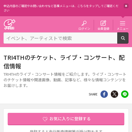
申込内容のご確認やお問い合わせなど各種メニューは、
こちらをタップしてご確認くだ
さい
チケット予約・購入・販売のイープラス
ログイン
会員登録
メニュー
検
TRI4THのチケット、ライブ・コンサート、配
信情報
TRI4THのライブ・コンサート情報をご紹介します。ライブ・コンサート
のチケット情報や関連画像、動画、記事など、様々な情報コンテンツを
お届けします。
シェア
Twitter
li
SHARE
お気に入りに登録する
登録すると先行販売情報等が受け取れます