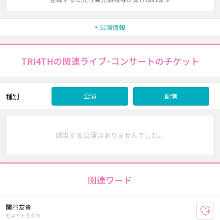
公演情報
TRI4THの関連ライブ･コンサートのチケット
種別
公演
配信
該当する公演はありませんでした。
関連ワード
関谷友貴
お
セキヤトモタカ