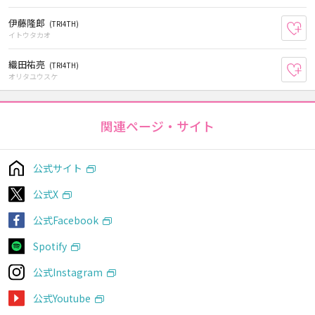
伊藤隆郎
(TRI4TH)
お
イトウタカオ
織田祐亮
(TRI4TH)
お
オリタユウスケ
関連ページ・サイト
公式サイト
公式X
公式Facebook
Spotify
公式Instagram
公式Youtube