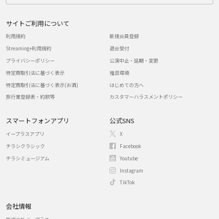
サイトご利用について
利用規約
新規会員登録
Streaming+利用規約
退会受付
プライバシーポリシー
公演中止・延期・変更
特定商取引法に基づく表示
推奨環境
特定商取引法に基づく表示(お酒)
はじめての方へ
旅行業登録表・約款等
カスタマーハラスメントポリシー
スマートフォンアプリ
公式SNS
イープラスアプリ
X
チラシクラシック
Facebook
チラシミュージアム
Youtube
Instagram
TikTok
会社情報