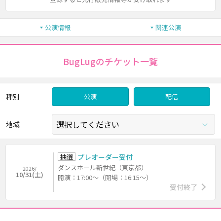
公演情報
関連公演
BugLugのチケット一覧
種別
公演
配信
地域
抽選
プレオーダー受付
ダンスホール新世紀（東京都）
2026/
10/31(土)
開演：17:00～（開場：16:15～）
受付終了