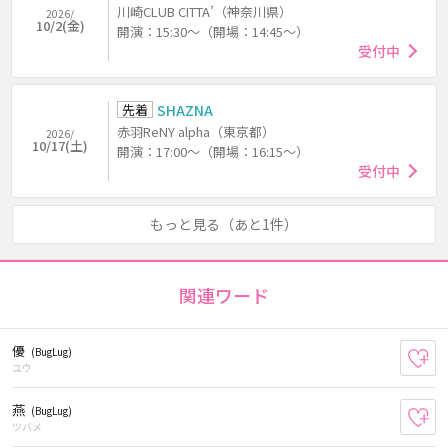
川崎CLUB CITTA’（神奈川県）
2026/
10/2(金)
開演：15:30～（開場：14:45～）
受付中
先着
SHAZNA
赤羽ReNY alpha（東京都）
2026/
10/17(土)
開演：17:00～（開場：16:15～）
受付中
もっと見る（あと1件）
関連ワード
優
(BugLug)
お
ユウ
燕
(BugLug)
お
ツバメ