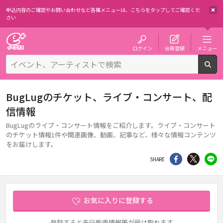
申込内容のご確認やお問い合わせなど各種メニューは、
こちらをタップしてご確認くだ
さい
チケット予約・購入・販売のイープラス
ログイン
会員登録
メニュー
検
BugLugのチケット、ライブ・コンサート、配
信情報
BugLugのライブ・コンサート情報をご紹介します。ライブ・コンサート
のチケット情報1件や関連画像、動画、記事など、様々な情報コンテンツ
をお届けします。
シェア
Twitter
li
SHARE
お気に入りに登録する
登録すると先行販売情報等が受け取れます