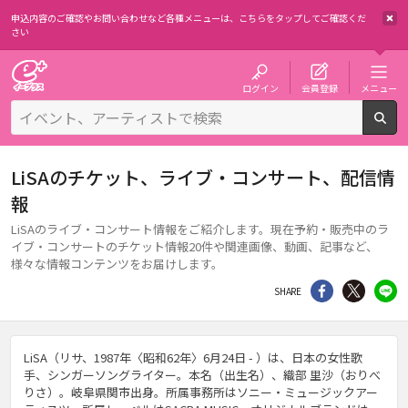
申込内容のご確認やお問い合わせなど各種メニューは、
こちらをタップしてご確認くだ
さい
チケット予約・購入・販売のイープラス
ログイン
会員登録
メニュー
検
LiSAのチケット、ライブ・コンサート、配信情
報
LiSAのライブ・コンサート情報をご紹介します。現在予約・販売中のラ
イブ・コンサートのチケット情報20件や関連画像、動画、記事など、
様々な情報コンテンツをお届けします。
シェア
Twitter
li
SHARE
LiSA（リサ、1987年〈昭和62年〉6月24日 - ）は、日本の女性歌
手、シンガーソングライター。本名（出生名）、織部 里沙（おりべ
りさ）。岐阜県関市出身。所属事務所はソニー・ミュージックアー