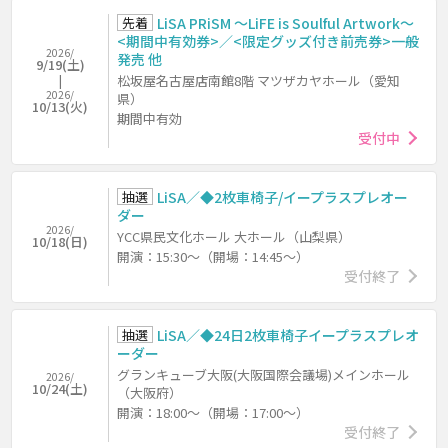
先着
LiSA PRiSM ～LiFE is Soulful Artwork～
<期間中有効券>／<限定グッズ付き前売券>一般
2026/
発売 他
9/19(土)
松坂屋名古屋店南館8階 マツザカヤホール（愛知
2026/
県）
10/13(火)
期間中有効
受付中
抽選
LiSA／◆2枚車椅子/イープラスプレオー
ダー
2026/
YCC県民文化ホール 大ホール（山梨県）
10/18(日)
開演：15:30～（開場：14:45～）
受付終了
抽選
LiSA／◆24日2枚車椅子イープラスプレオ
ーダー
グランキューブ大阪(大阪国際会議場)メインホール
2026/
10/24(土)
（大阪府）
開演：18:00～（開場：17:00～）
受付終了