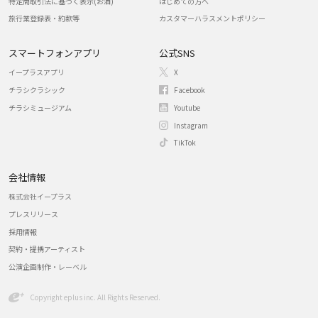
特定商取引法に基づく表示(お酒)
はじめての方へ
旅行業登録表・約款等
カスタマーハラスメントポリシー
スマートフォンアプリ
公式SNS
イープラスアプリ
X
チラシクラシック
Facebook
チラシミュージアム
Youtube
Instagram
TikTok
会社情報
株式会社イープラス
プレスリリース
採用情報
契約・提携アーティスト
公演企画制作・レーベル
Copyright eplus inc. All Rights Reserved.