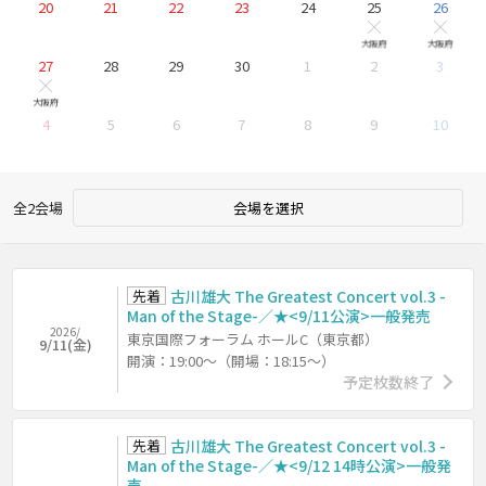
20
21
22
23
24
25
26
他 公演
他
×
大阪府
大阪府
27
28
29
30
1
2
3
他 公演
×
大阪府
4
5
6
7
8
9
10
全2会場
会場を選択
先着
古川雄大 The Greatest Concert vol.3 -
Man of the Stage-／★<9/11公演>一般発売
2026/
東京国際フォーラム ホールC（東京都）
9/11(金)
開演：19:00～（開場：18:15～）
予定枚数終了
先着
古川雄大 The Greatest Concert vol.3 -
Man of the Stage-／★<9/12 14時公演>一般発
売