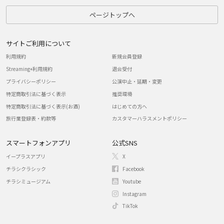
ページトップへ
サイトご利用について
利用規約
新規会員登録
Streaming+利用規約
退会受付
プライバシーポリシー
公演中止・延期・変更
特定商取引法に基づく表示
推奨環境
特定商取引法に基づく表示(お酒)
はじめての方へ
旅行業登録表・約款等
カスタマーハラスメントポリシー
スマートフォンアプリ
公式SNS
イープラスアプリ
X
チラシクラシック
Facebook
チラシミュージアム
Youtube
Instagram
TikTok