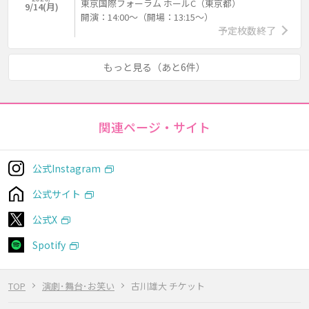
東京国際フォーラム ホールC（東京都）
9/14(月)
開演：14:00～（開場：13:15～）
予定枚数終了
もっと見る（あと6件）
関連ページ・サイト
公式Instagram
公式サイト
公式X
Spotify
TOP
演劇･舞台･お笑い
古川雄大 チケット