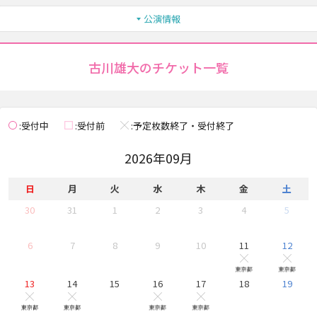
公演情報
古川雄大のチケット一覧
受付中
受付前
予定枚数終了・受付終了
◯
□
×
2026年09月
日
月
火
水
木
金
土
30
31
1
2
3
4
5
6
7
8
9
10
11
12
他 公演
他
×
東京都
東京都
13
14
15
16
17
18
19
他 公演
他 公演
他 公演
他 公演
×
×
×
×
東京都
東京都
東京都
東京都