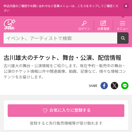
申込内容のご確認やお問い合わせなど各種メニューは、
こちらをタップしてご確認くだ
さい
チケット予約・購入・販売のイープラス
ログイン
会員登録
メニュー
検
古川雄大のチケット、舞台・公演、配信情報
古川雄大の舞台・公演情報をご紹介します。現在予約・販売中の舞台・
公演のチケット情報11件や関連画像、動画、記事など、様々な情報コン
テンツをお届けします。
シェア
Twitter
li
SHARE
お気に入りに登録する
登録すると先行販売情報等が受け取れます