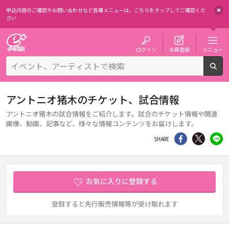
申込内容のご確認やお問い合わせなど各種メニューは、
こちらをタップしてご確認くだ
さい
チケット予約・購入・販売のイープラス
ログイン
会員登録
メニュー
検
アントニオ猪木のチケット、試合情報
アントニオ猪木の試合情報をご紹介します。試合のチケット情報や関連
画像、動画、記事など、様々な情報コンテンツをお届けします。
シェア
Twitter
li
SHARE
お気に入りに登録する
登録すると先行販売情報等が受け取れます