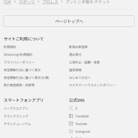
TOP
スポーツ
プロレス
アントニオ猪木 チケット
ページトップへ
サイトご利用について
利用規約
新規会員登録
Streaming+利用規約
退会受付
プライバシーポリシー
公演中止・延期・変更
特定商取引法に基づく表示
推奨環境
特定商取引法に基づく表示(お酒)
はじめての方へ
旅行業登録表・約款等
カスタマーハラスメントポリシー
スマートフォンアプリ
公式SNS
イープラスアプリ
X
チラシクラシック
Facebook
チラシミュージアム
Youtube
Instagram