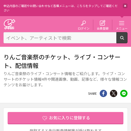
申込内容のご確認やお問い合わせなど各種メニューは、
こちらをタップしてご確認くだ
さい
チケット予約・購入・販売のイープラス
ログイン
会員登録
メニュー
検
りんご音楽祭のチケット、ライブ・コンサー
ト、配信情報
りんご音楽祭のライブ・コンサート情報をご紹介します。ライブ・コン
サートのチケット情報4件や関連画像、動画、記事など、様々な情報コン
テンツをお届けします。
シェア
Twitter
li
SHARE
お気に入りに登録する
登録すると先行販売情報等が受け取れます