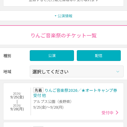
公演情報
りんご音楽祭のチケット一覧
種別
公演
配信
地域
先着
りんご音楽祭2026／★オートキャンプ券
2026/
受付 他
9/25(金)
アルプス公園（長野県）
2026/
9/25(金)～9/28(月)
9/28(月)
受付中