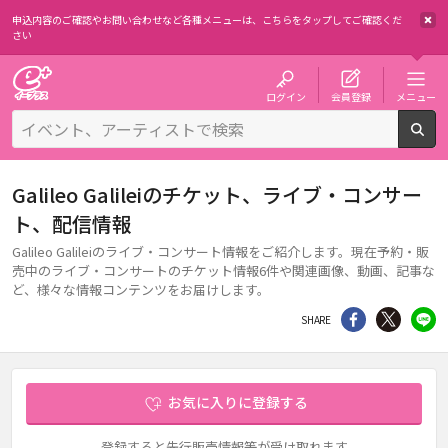
申込内容のご確認やお問い合わせなど各種メニューは、
こちらをタップしてご確認くだ
さい
チケット予約・購入・販売のイープラス
ログイン
会員登録
メニュー
検
Galileo Galileiのチケット、ライブ・コンサー
ト、配信情報
Galileo Galileiのライブ・コンサート情報をご紹介します。現在予約・販
売中のライブ・コンサートのチケット情報6件や関連画像、動画、記事な
ど、様々な情報コンテンツをお届けします。
シェア
Twitter
li
SHARE
お気に入りに登録する
登録すると先行販売情報等が受け取れます