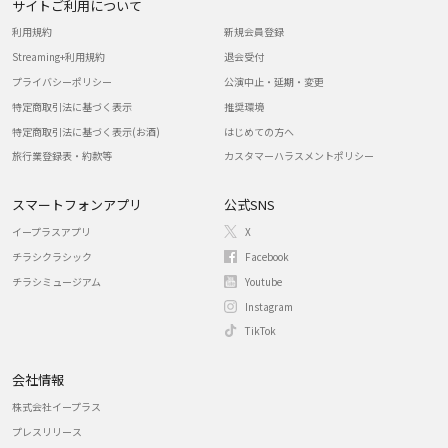
サイトご利用について
利用規約
新規会員登録
Streaming+利用規約
退会受付
プライバシーポリシー
公演中止・延期・変更
特定商取引法に基づく表示
推奨環境
特定商取引法に基づく表示(お酒)
はじめての方へ
旅行業登録表・約款等
カスタマーハラスメントポリシー
スマートフォンアプリ
公式SNS
イープラスアプリ
X
チラシクラシック
Facebook
チラシミュージアム
Youtube
Instagram
TikTok
会社情報
株式会社イープラス
プレスリリース